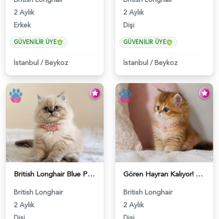
2 Aylık
2 Aylık
Erkek
Dişi
GÜVENILIR ÜYE
GÜVENILIR ÜYE
İstanbul
/
Beykoz
İstanbul
/
Beykoz
British Longhair Blue Point Afrodit Yuva Arıyor - 6118
Gören Hayran Kalıyor! British Longhair Golden Dişi - 6345
British Longhair
British Longhair
2 Aylık
2 Aylık
Dişi
Dişi