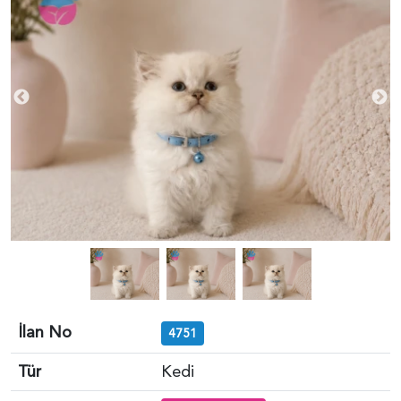
İlan No
4751
Tür
Kedi