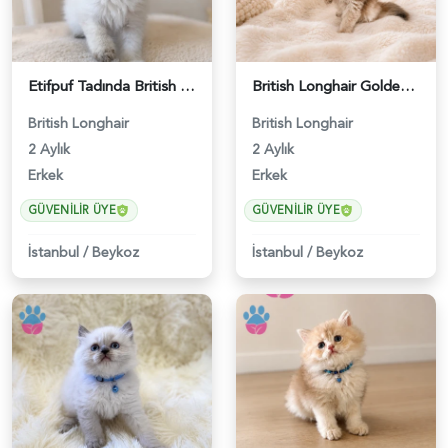
Etifpuf Tadında British Longhair Beyaz Erkek - 5210
British Longhair Golden Erkek Yavrumuz - 4747
British Longhair
British Longhair
2 Aylık
2 Aylık
Erkek
Erkek
GÜVENILIR ÜYE
GÜVENILIR ÜYE
İstanbul
/
Beykoz
İstanbul
/
Beykoz