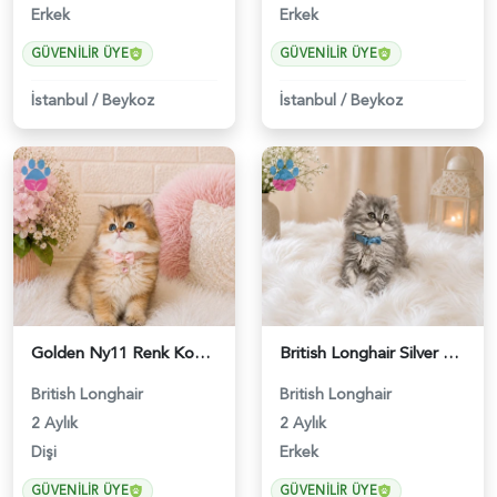
Erkek
Erkek
GÜVENILIR ÜYE
GÜVENILIR ÜYE
İstanbul
/
Beykoz
İstanbul
/
Beykoz
Golden Ny11 Renk Koduna Sahip British Longhair Kızımız - 4544
British Longhair Silver Tabby Erkek Yavrumuz - 4589
British Longhair
British Longhair
2 Aylık
2 Aylık
Dişi
Erkek
GÜVENILIR ÜYE
GÜVENILIR ÜYE