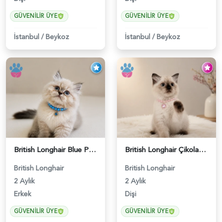
GÜVENILIR ÜYE
GÜVENILIR ÜYE
İstanbul
/
Beykoz
İstanbul
/
Beykoz
British Longhair Blue Point Erkek Pofuduk Yavrumuz - 6348
British Longhair Çikolatalı Sütlü Dişi Yavrumuz - 6347
British Longhair
British Longhair
2 Aylık
2 Aylık
Erkek
Dişi
GÜVENILIR ÜYE
GÜVENILIR ÜYE