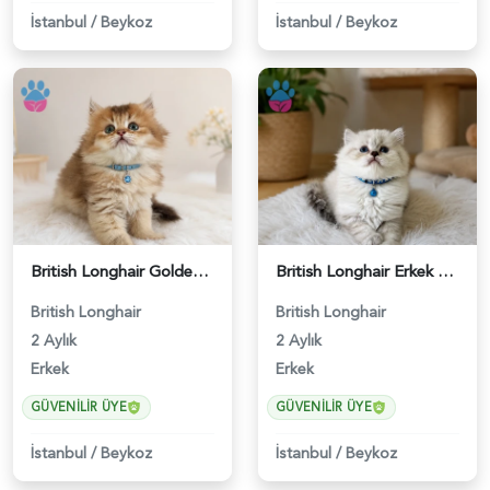
İstanbul
/
Beykoz
İstanbul
/
Beykoz
British Longhair Golden Ny12 Erkek Yavrumuz - 5151
British Longhair Erkek Göz Alıcılı Güzellik - 4920
British Longhair
British Longhair
2 Aylık
2 Aylık
Erkek
Erkek
GÜVENILIR ÜYE
GÜVENILIR ÜYE
İstanbul
/
Beykoz
İstanbul
/
Beykoz