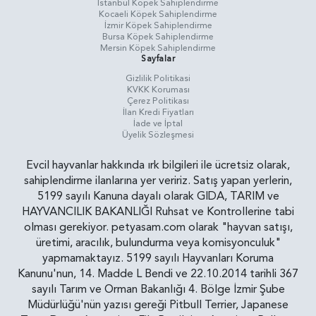
İstanbul Köpek Sahiplendirme
Kocaeli Köpek Sahiplendirme
İzmir Köpek Sahiplendirme
Bursa Köpek Sahiplendirme
Mersin Köpek Sahiplendirme
Sayfalar
Gizlilik Politikasi
KVKK Koruması
Çerez Politikası
İlan Kredi Fiyatları
İade ve İptal
Üyelik Sözleşmesi
Evcil hayvanlar hakkında ırk bilgileri ile ücretsiz olarak,
sahiplendirme ilanlarına yer veririz. Satış yapan yerlerin,
5199 sayılı Kanuna dayalı olarak GIDA, TARIM ve
HAYVANCILIK BAKANLIĞI Ruhsat ve Kontrollerine tabi
olması gerekiyor. petyasam.com olarak "hayvan satışı,
üretimi, aracılık, bulundurma veya komisyonculuk"
yapmamaktayız. 5199 sayılı Hayvanları Koruma
Kanunu'nun, 14. Madde L Bendi ve 22.10.2014 tarihli 367
sayılı Tarım ve Orman Bakanlığı 4. Bölge İzmir Şube
Müdürlüğü'nün yazısı gereği Pitbull Terrier, Japanese