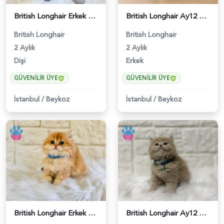
British Longhair Erkek 2 Aylık Yavrumuz - 5272
British Longhair Ay12 Erkek Yavrumuz - 5277
British Longhair
British Longhair
2 Aylık
2 Aylık
Dişi
Erkek
GÜVENILIR ÜYE
GÜVENILIR ÜYE
İstanbul
/
Beykoz
İstanbul
/
Beykoz
British Longhair Erkek Golden Nadir Renk - 5291
British Longhair Ay12 Erkek Pamuk Oğlumuz - 5293