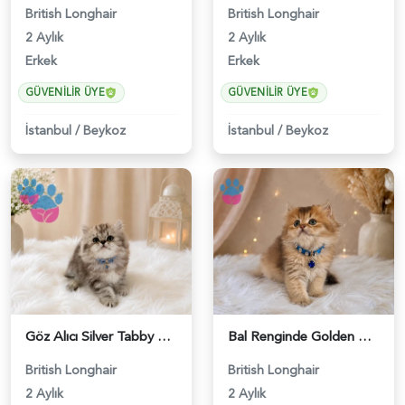
British Longhair
British Longhair
2 Aylık
2 Aylık
Erkek
Erkek
GÜVENILIR ÜYE
GÜVENILIR ÜYE
İstanbul
/
Beykoz
İstanbul
/
Beykoz
Göz Alıcı Silver Tabby Desenli British Longhair Erkek Yavrumuz - 4527
Bal Renginde Golden British Longhair Erkek Yavrumuz - 4543
British Longhair
British Longhair
2 Aylık
2 Aylık