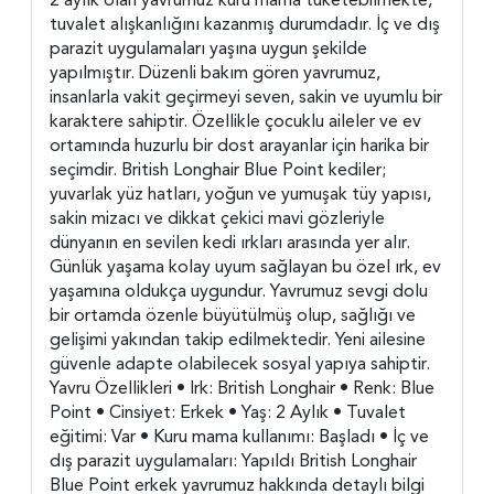
tuvalet alışkanlığını kazanmış durumdadır. İç ve dış
parazit uygulamaları yaşına uygun şekilde
yapılmıştır. Düzenli bakım gören yavrumuz,
insanlarla vakit geçirmeyi seven, sakin ve uyumlu bir
karaktere sahiptir. Özellikle çocuklu aileler ve ev
ortamında huzurlu bir dost arayanlar için harika bir
seçimdir. British Longhair Blue Point kediler;
yuvarlak yüz hatları, yoğun ve yumuşak tüy yapısı,
sakin mizacı ve dikkat çekici mavi gözleriyle
dünyanın en sevilen kedi ırkları arasında yer alır.
Günlük yaşama kolay uyum sağlayan bu özel ırk, ev
yaşamına oldukça uygundur. Yavrumuz sevgi dolu
bir ortamda özenle büyütülmüş olup, sağlığı ve
gelişimi yakından takip edilmektedir. Yeni ailesine
güvenle adapte olabilecek sosyal yapıya sahiptir.
Yavru Özellikleri • Irk: British Longhair • Renk: Blue
Point • Cinsiyet: Erkek • Yaş: 2 Aylık • Tuvalet
eğitimi: Var • Kuru mama kullanımı: Başladı • İç ve
dış parazit uygulamaları: Yapıldı British Longhair
Blue Point erkek yavrumuz hakkında detaylı bilgi