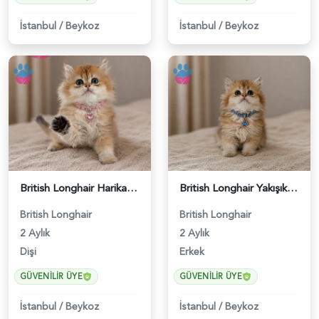
İstanbul
/
Beykoz
İstanbul
/
Beykoz
British Longhair Harika Renk Golden Dişi Yavrumuz - 5102
British Longhair Yakışıklı Erkek Yavrumuz - 5103
British Longhair
British Longhair
2 Aylık
2 Aylık
Dişi
Erkek
GÜVENILIR ÜYE
GÜVENILIR ÜYE
İstanbul
/
Beykoz
İstanbul
/
Beykoz