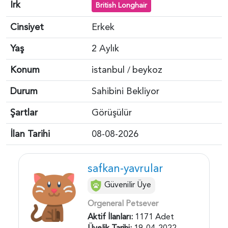
Irk
British Longhair
Cinsiyet
Erkek
Yaş
2 Aylık
Konum
istanbul
beykoz
/
Durum
Sahibini Bekliyor
Şartlar
Görüşülür
İlan Tarihi
08-08-2026
safkan-yavrular
Güvenilir Üye
Orgeneral Petsever
Aktif İlanları:
1171 Adet
Üyelik Tarihi:
19-04-2022