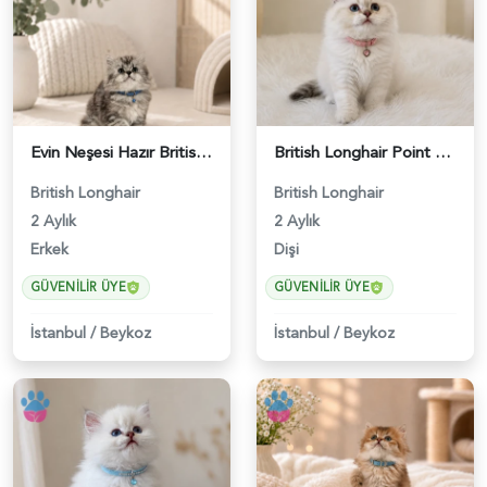
Evin Neşesi Hazır British Longhair Tabby - 4693
British Longhair Point Erkek Yavrumuz - 5209
British Longhair
British Longhair
2 Aylık
2 Aylık
Erkek
Dişi
GÜVENILIR ÜYE
GÜVENILIR ÜYE
İstanbul
/
Beykoz
İstanbul
/
Beykoz