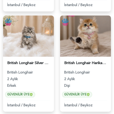
İstanbul
/
Beykoz
İstanbul
/
Beykoz
British Longhair Silver Tabby Erkek Yavrumuz - 4589
British Longhair Harika Renk Golden Dişi Yavrumuz - 5102
British Longhair
British Longhair
2 Aylık
2 Aylık
Erkek
Dişi
GÜVENILIR ÜYE
GÜVENILIR ÜYE
İstanbul
/
Beykoz
İstanbul
/
Beykoz