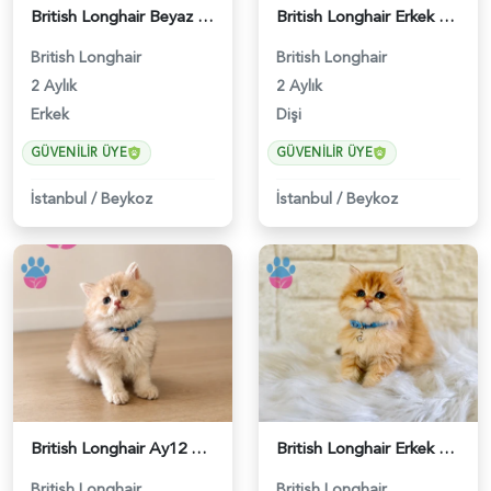
British Longhair Beyaz Erkek Yavrumuz - 4751
British Longhair Erkek 2 Aylık Yavrumuz - 5272
British Longhair
British Longhair
2 Aylık
2 Aylık
Erkek
Dişi
GÜVENILIR ÜYE
GÜVENILIR ÜYE
İstanbul
/
Beykoz
İstanbul
/
Beykoz
British Longhair Ay12 Erkek Yavrumuz - 5277
British Longhair Erkek Golden Nadir Renk - 5291
British Longhair
British Longhair