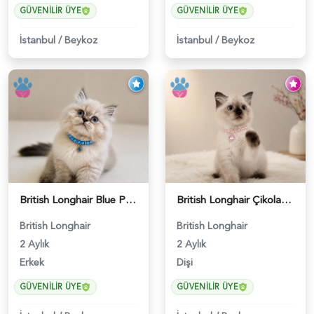
GÜVENILIR ÜYE
GÜVENILIR ÜYE
İstanbul
/
Beykoz
İstanbul
/
Beykoz
British Longhair Blue Point Erkek Pofuduk Yavrumuz - 6348
British Longhair Çikolatalı Sütlü Dişi Yavrumuz - 6347
British Longhair
British Longhair
2 Aylık
2 Aylık
Erkek
Dişi
GÜVENILIR ÜYE
GÜVENILIR ÜYE