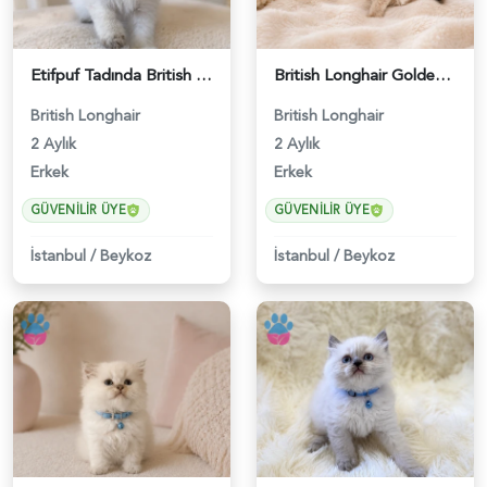
Etifpuf Tadında British Longhair Beyaz Erkek - 5210
British Longhair Golden Erkek Yavrumuz - 4747
British Longhair
British Longhair
2 Aylık
2 Aylık
Erkek
Erkek
GÜVENILIR ÜYE
GÜVENILIR ÜYE
İstanbul
/
Beykoz
İstanbul
/
Beykoz