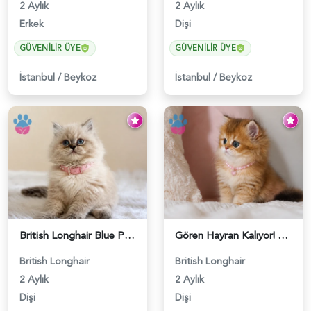
2 Aylık
2 Aylık
Erkek
Dişi
GÜVENILIR ÜYE
GÜVENILIR ÜYE
İstanbul
/
Beykoz
İstanbul
/
Beykoz
British Longhair Blue Point Afrodit Yuva Arıyor - 6118
Gören Hayran Kalıyor! British Longhair Golden Dişi - 6345
British Longhair
British Longhair
2 Aylık
2 Aylık
Dişi
Dişi