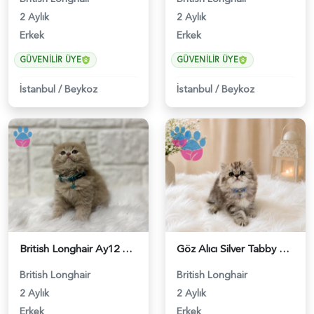
2 Aylık
2 Aylık
Erkek
Erkek
GÜVENILIR ÜYE
GÜVENILIR ÜYE
İstanbul
/
Beykoz
İstanbul
/
Beykoz
British Longhair Ay12 Erkek Pamuk Oğlumuz - 5293
Göz Alıcı Silver Tabby Desenli British Longhair Erkek Yavrumuz - 4527
British Longhair
British Longhair
2 Aylık
2 Aylık
Erkek
Erkek