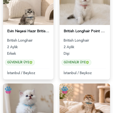
Evin Neşesi Hazır British Longhair Tabby - 4693
British Longhair Point Erkek Yavrumuz - 5209
British Longhair
British Longhair
2 Aylık
2 Aylık
Erkek
Dişi
GÜVENILIR ÜYE
GÜVENILIR ÜYE
İstanbul
/
Beykoz
İstanbul
/
Beykoz