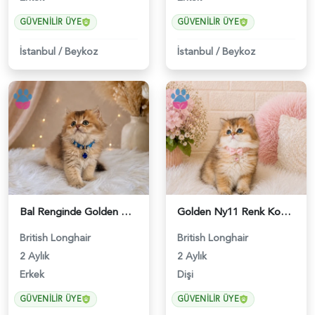
GÜVENILIR ÜYE
GÜVENILIR ÜYE
İstanbul
/
Beykoz
İstanbul
/
Beykoz
Bal Renginde Golden British Longhair Erkek Yavrumuz - 4543
Golden Ny11 Renk Koduna Sahip British Longhair Kızımız - 4544
British Longhair
British Longhair
2 Aylık
2 Aylık
Erkek
Dişi
GÜVENILIR ÜYE
GÜVENILIR ÜYE