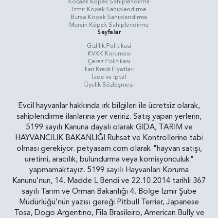
Kocaeli Köpek Sahiplendirme
İzmir Köpek Sahiplendirme
Bursa Köpek Sahiplendirme
Mersin Köpek Sahiplendirme
Sayfalar
Gizlilik Politikasi
KVKK Koruması
Çerez Politikası
İlan Kredi Fiyatları
İade ve İptal
Üyelik Sözleşmesi
Evcil hayvanlar hakkında ırk bilgileri ile ücretsiz olarak,
sahiplendirme ilanlarına yer veririz. Satış yapan yerlerin,
5199 sayılı Kanuna dayalı olarak GIDA, TARIM ve
HAYVANCILIK BAKANLIĞI Ruhsat ve Kontrollerine tabi
olması gerekiyor. petyasam.com olarak "hayvan satışı,
üretimi, aracılık, bulundurma veya komisyonculuk"
yapmamaktayız. 5199 sayılı Hayvanları Koruma
Kanunu'nun, 14. Madde L Bendi ve 22.10.2014 tarihli 367
sayılı Tarım ve Orman Bakanlığı 4. Bölge İzmir Şube
Müdürlüğü'nün yazısı gereği Pitbull Terrier, Japanese
Tosa, Dogo Argentino, Fila Brasileiro, American Bully ve