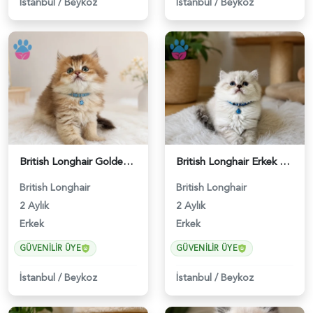
İstanbul
/
Beykoz
İstanbul
/
Beykoz
British Longhair Golden Ny12 Erkek Yavrumuz - 5151
British Longhair Erkek Göz Alıcılı Güzellik - 4920
British Longhair
British Longhair
2 Aylık
2 Aylık
Erkek
Erkek
GÜVENILIR ÜYE
GÜVENILIR ÜYE
İstanbul
/
Beykoz
İstanbul
/
Beykoz