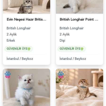
Evin Neşesi Hazır British Longhair Tabby - 4693
British Longhair Point Erkek Yavrumuz - 5209
British Longhair
British Longhair
2 Aylık
2 Aylık
Erkek
Dişi
GÜVENILIR ÜYE
GÜVENILIR ÜYE
İstanbul
/
Beykoz
İstanbul
/
Beykoz