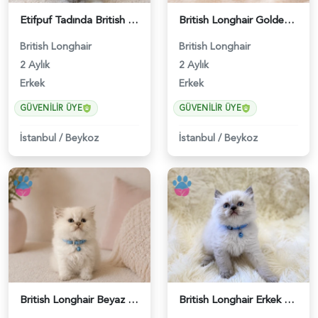
Etifpuf Tadında British Longhair Beyaz Erkek - 5210
British Longhair Golden Erkek Yavrumuz - 4747
British Longhair
British Longhair
2 Aylık
2 Aylık
Erkek
Erkek
GÜVENILIR ÜYE
GÜVENILIR ÜYE
İstanbul
/
Beykoz
İstanbul
/
Beykoz
British Longhair Beyaz Erkek Yavrumuz - 4751
British Longhair Erkek 2 Aylık Yavrumuz - 5272