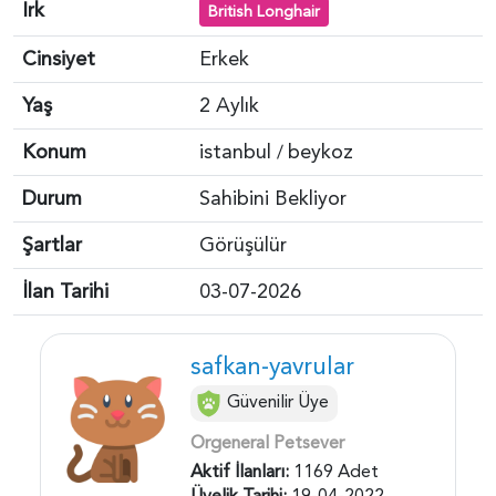
Irk
British Longhair
Cinsiyet
Erkek
Yaş
2 Aylık
Konum
istanbul
beykoz
/
Durum
Sahibini Bekliyor
Şartlar
Görüşülür
İlan Tarihi
03-07-2026
safkan-yavrular
Güvenilir Üye
Orgeneral Petsever
Aktif İlanları:
1169 Adet
Üyelik Tarihi:
19-04-2022