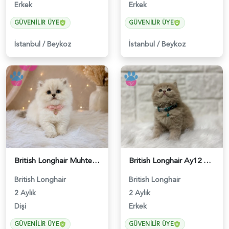
Erkek
Erkek
GÜVENILIR ÜYE
GÜVENILIR ÜYE
İstanbul
/
Beykoz
İstanbul
/
Beykoz
British Longhair Muhteşem Güzellikte Yavrumuz - 4525
British Longhair Ay12 Erkek Pamuk Oğlumuz - 5293
British Longhair
British Longhair
2 Aylık
2 Aylık
Dişi
Erkek
GÜVENILIR ÜYE
GÜVENILIR ÜYE