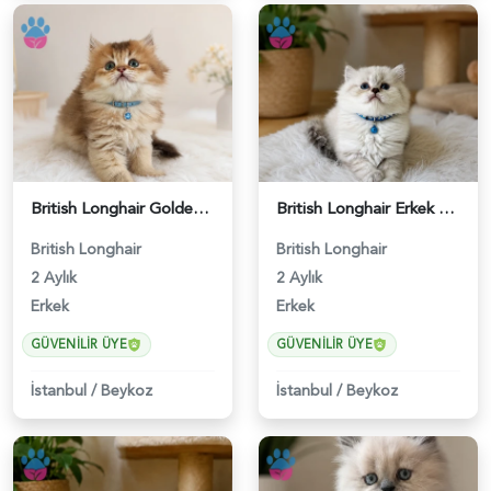
British Longhair Golden Ny12 Erkek Yavrumuz - 5151
British Longhair Erkek Göz Alıcılı Güzellik - 4920
British Longhair
British Longhair
2 Aylık
2 Aylık
Erkek
Erkek
GÜVENILIR ÜYE
GÜVENILIR ÜYE
İstanbul
/
Beykoz
İstanbul
/
Beykoz