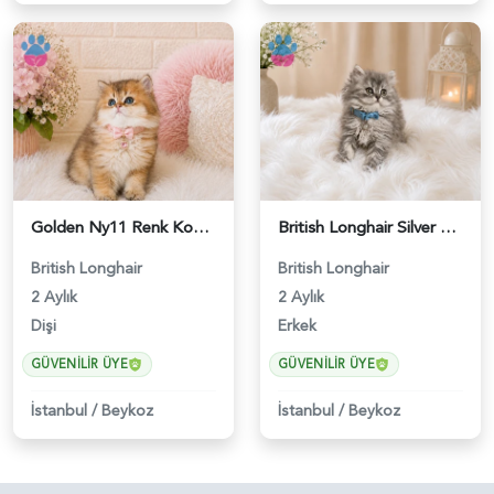
Golden Ny11 Renk Koduna Sahip British Longhair Kızımız - 4544
British Longhair Silver Tabby Erkek Yavrumuz - 4589
British Longhair
British Longhair
2 Aylık
2 Aylık
Dişi
Erkek
GÜVENILIR ÜYE
GÜVENILIR ÜYE
İstanbul
/
Beykoz
İstanbul
/
Beykoz