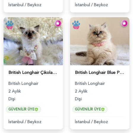
İstanbul
/
Beykoz
İstanbul
/
Beykoz
British Longhair Çikolata Nadir Renk Göz Kamaştırıcı - 6117
British Longhair Blue Point Afrodit Yuva Arıyor - 6118
British Longhair
British Longhair
2 Aylık
2 Aylık
Dişi
Dişi
GÜVENILIR ÜYE
GÜVENILIR ÜYE
İstanbul
/
Beykoz
İstanbul
/
Beykoz