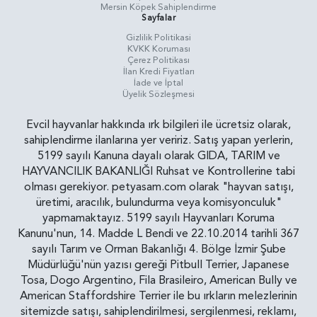
Mersin Köpek Sahiplendirme
Sayfalar
Gizlilik Politikasi
KVKK Koruması
Çerez Politikası
İlan Kredi Fiyatları
İade ve İptal
Üyelik Sözleşmesi
Evcil hayvanlar hakkında ırk bilgileri ile ücretsiz olarak,
sahiplendirme ilanlarına yer veririz. Satış yapan yerlerin,
5199 sayılı Kanuna dayalı olarak GIDA, TARIM ve
HAYVANCILIK BAKANLIĞI Ruhsat ve Kontrollerine tabi
olması gerekiyor. petyasam.com olarak "hayvan satışı,
üretimi, aracılık, bulundurma veya komisyonculuk"
yapmamaktayız. 5199 sayılı Hayvanları Koruma
Kanunu'nun, 14. Madde L Bendi ve 22.10.2014 tarihli 367
sayılı Tarım ve Orman Bakanlığı 4. Bölge İzmir Şube
Müdürlüğü'nün yazısı gereği Pitbull Terrier, Japanese
Tosa, Dogo Argentino, Fila Brasileiro, American Bully ve
American Staffordshire Terrier ile bu ırkların melezlerinin
sitemizde satışı, sahiplendirilmesi, sergilenmesi, reklamı,