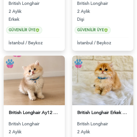
British Longhair
British Longhair
2 Aylık
2 Aylık
Erkek
Dişi
GÜVENILIR ÜYE
GÜVENILIR ÜYE
İstanbul
/
Beykoz
İstanbul
/
Beykoz
British Longhair Ay12 Erkek Yavrumuz - 5277
British Longhair Erkek Golden Nadir Renk - 5291
British Longhair
British Longhair
2 Aylık
2 Aylık