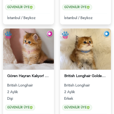
GÜVENILIR ÜYE
GÜVENILIR ÜYE
İstanbul
/
Beykoz
İstanbul
/
Beykoz
Gören Hayran Kalıyor! British Longhair Golden Dişi - 6345
British Longhair Golden Erkek Yavrumuz - 5910
British Longhair
British Longhair
2 Aylık
2 Aylık
Dişi
Erkek
GÜVENILIR ÜYE
GÜVENILIR ÜYE