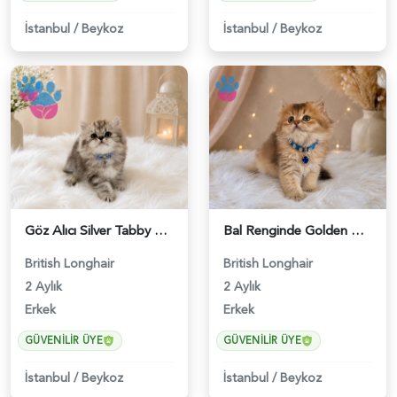
İstanbul
/
Beykoz
İstanbul
/
Beykoz
Göz Alıcı Silver Tabby Desenli British Longhair Erkek Yavrumuz - 4527
Bal Renginde Golden British Longhair Erkek Yavrumuz - 4543
British Longhair
British Longhair
2 Aylık
2 Aylık
Erkek
Erkek
GÜVENILIR ÜYE
GÜVENILIR ÜYE
İstanbul
/
Beykoz
İstanbul
/
Beykoz