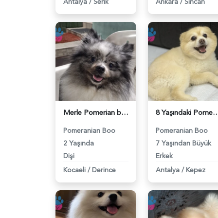
Antalya
/
Serik
Ankara
/
Sincan
Merle Pomerian boo 2 Yaşında Eş Arıyor - 118984377
8 Yaşındaki Pomeranian Oğlumuza Eş Arıyo
Pomeranian Boo
Pomeranian Boo
2 Yaşında
7 Yaşından Büyük
Dişi
Erkek
Kocaeli
/
Derince
Antalya
/
Kepez