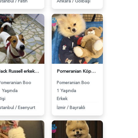
İstanbul
/
Fatih
Ankara
/
Gölbaşi
Jack Russell erkek 2.5 yaşında dişi arıyoruz - 118984320
Pomeranian Köpeğimiz için Eş arıyoruz - 118984274
Pomeranian Boo
Pomeranian Boo
1 Yaşında
1 Yaşında
işi
Erkek
İstanbul
/
Esenyurt
İzmir
/
Bayraklı