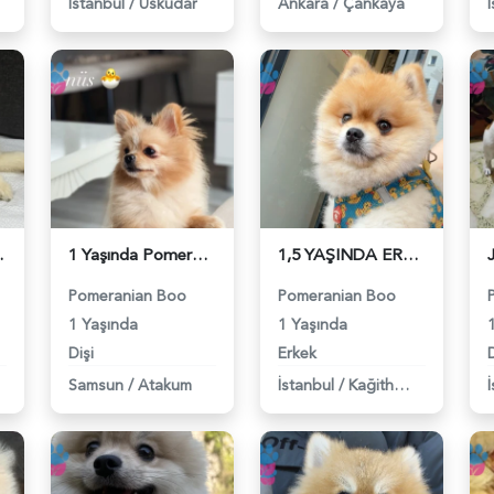
İstanbul
/
Üsküdar
Ankara
/
Çankaya
ruz - 118984354
1 Yaşında Pomeranian Boo Köpeğim Eş Arıyor - 118984346
1,5 YAŞINDA ERKEK BENZER SURAT EŞ ARIYORUZ - 118984329
Pomeranian Boo
Pomeranian Boo
1 Yaşında
1 Yaşında
Dişi
Erkek
D
Samsun
/
Atakum
İstanbul
/
Kağithane