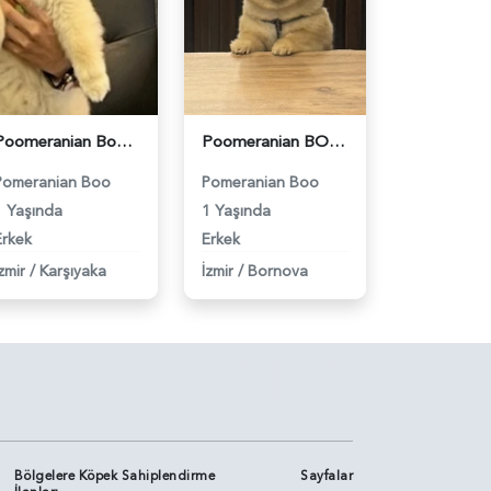
Poomeranian Boo 1 Yaşında Köpeğim Eş Arıyor - 118984093
Poomeranian BOO Ayı surat dişi aramaktayız - 118984094
Pomeranian Boo
Pomeranian Boo
1 Yaşında
1 Yaşında
Erkek
Erkek
zmir
/
Karşıyaka
İzmir
/
Bornova
Bölgelere Köpek Sahiplendirme
Sayfalar