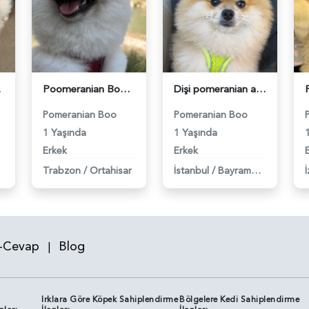
- 118984139
Poomeranian Boo 1 Yaşında Erkek Köpeğim Eş Arıyor - 118984099
Dişi pomeranian aranıyor ciflestirmek için 3 kg - 118984387
Pomeranian Boo
Pomeranian Boo
1 Yaşında
1 Yaşında
Erkek
Erkek
Trabzon
/
Ortahisar
İstanbul
/
Bayrampaşa
İ
-Cevap
Blog
|
Irklara Göre Köpek Sahiplendirme
Bölgelere Kedi Sahiplendirme