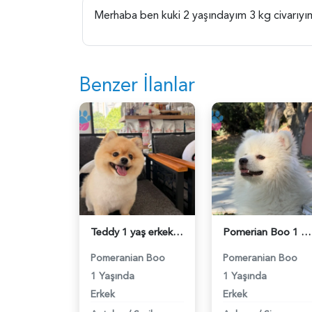
Merhaba ben kuki 2 yaşındayım 3 kg civarıyım
Benzer İlanlar
Teddy 1 yaş erkek - 118984673
Pomerian Boo 1 Yaşında Eş Arıyor - 118984665
Pomeranian Boo
Pomeranian Boo
1 Yaşında
1 Yaşında
Erkek
Erkek