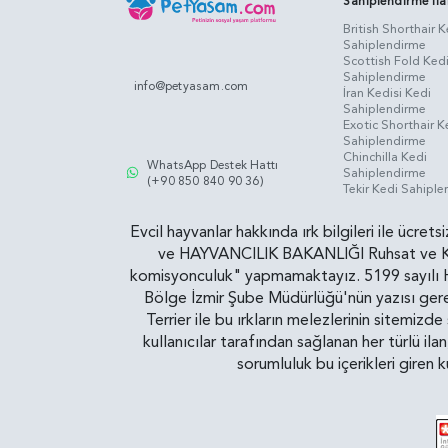
Sahiplendirme İla
British Shorthair K
Sahiplendirme
Scottish Fold Ked
Sahiplendirme
info@petyasam.com
İran Kedisi Kedi
Sahiplendirme
Exotic Shorthair K
Sahiplendirme
Chinchilla Kedi
WhatsApp Destek Hattı
Sahiplendirme
(+90 850 840 90 36)
Tekir Kedi Sahipl
Evcil hayvanlar hakkında ırk bilgileri ile ücret
ve HAYVANCILIK BAKANLIĞI Ruhsat ve Kontr
komisyonculuk" yapmamaktayız. 5199 sayılı Ha
Bölge İzmir Şube Müdürlüğü'nün yazısı gereğ
Terrier ile bu ırkların melezlerinin sitemizd
kullanıcılar tarafından sağlanan her türlü ila
sorumluluk bu içerikleri giren 