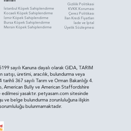
İlanları
Gizlilik Politikasi
İstanbul Köpek Sahiplendirme
KVKK Koruması
Kocaeli Köpek Sahiplendirme
Çerez Politikası
İzmir Köpek Sahiplendirme
İlan Kredi Fiyatları
Bursa Köpek Sahiplendirme
İade ve İptal
Mersin Köpek Sahiplendirme
Üyelik Sözleşmesi
rin, 5199 sayılı Kanuna dayalı olarak GIDA, TARIM
atışı, üretimi, aracılık, bulundurma veya
arihli 367 sayılı Tarım ve Orman Bakanlığı 4.
ro, American Bully ve American Staffordshire
diye edilmesi yasaktır. petyasam.com sitesinde
uluğu ve belge bulundurma zorunluluğuna ilişkin
bir sorumluluğu bulunmamaktadır.