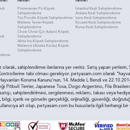
nları
İlanları
İlanları
edi
Pomeranian Po Köpek
İstanbul Kedi Sahiplendirme
Sahiplendirme
Ankara Kedi Sahiplendirme
i
Toy Poodle Köpek Sahiplendirme
İzmir Kedi Sahiplendirme
Maltese Terrier Köpek
Kocaeli Kedi Sahiplendirme
Sahiplendirme
Bursa Kedi Sahiplendirme
Chow Chow (Çin Aslanı) Köpek
edi
Sahiplendirme
Akita Inu Köpek Sahiplendirme
Malamut (Alaska Kurdu) Köpek
Sahiplendirme
endirme
siz olarak, sahiplendirme ilanlarına yer veririz. Satış yapan yerle
ollerine tabi olması gerekiyor. petyasam.com olarak "hayvan s
yvanları Koruma Kanunu'nun, 14. Madde L Bendi ve 22.10.2014 t
i Pitbull Terrier, Japanese Tosa, Dogo Argentino, Fila Brasilei
e satışı, sahiplendirilmesi, sergilenmesi, reklamı, takası veya he
n, bilgi, içerik ve görselin gerçekliği, orijinalliği, güvenliği, doğr
kullanıcıya ait olup, petyasam.com bu hususlarla ilgili herhangi 