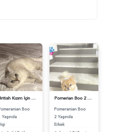
British Kızım İçin Eş Arıyorum - 118984411
Pomerian Boo 2 Yaşında Köpeğime Eş Arıyorum - 118984400
Pomeranian Boo
Pomeranian Boo
1 Yaşında
2 Yaşında
işi
Erkek