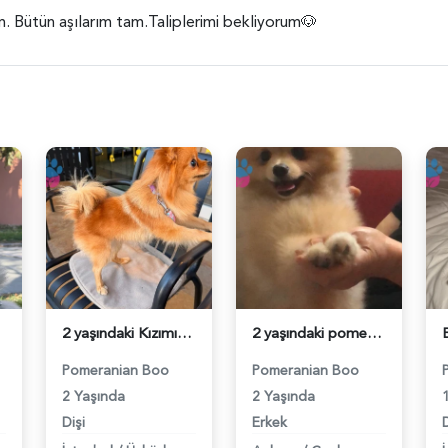
. Bütün aşılarım tam.Taliplerimi bekliyorum🐶
2 yaşındaki Kızımıza acil damat adayı arıyoruz - 118984608
2 yaşındaki pomerinan oğluma eş arıyoruz - 118984492
Pomeranian Boo
Pomeranian Boo
2 Yaşında
2 Yaşında
Dişi
Erkek
D