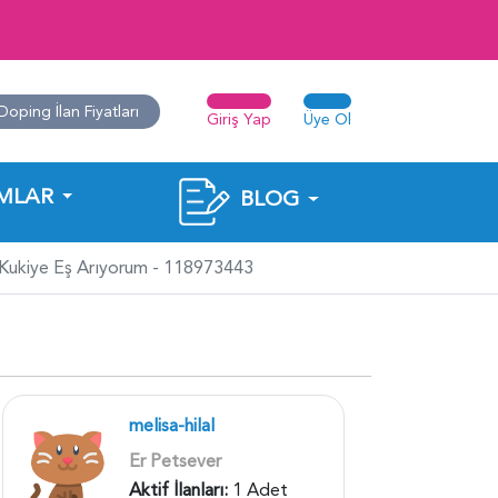
Doping İlan Fiyatları
Giriş Yap
Üye Ol
MLAR
BLOG
ukiye Eş Arıyorum - 118973443
melisa-hilal
Er Petsever
Aktif İlanları:
1 Adet