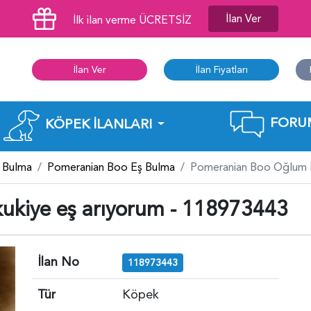
İlan Ver
İlk ilan verme ÜCRETSİZ
İlan Ver
İlan Fiyatları
FORU
KÖPEK İLANLARI
 Bulma
Pomeranian Boo Eş Bulma
Pomeranian Boo Oğlum K
ukiye eş arıyorum - 118973443
İlan No
118973443
Tür
Köpek