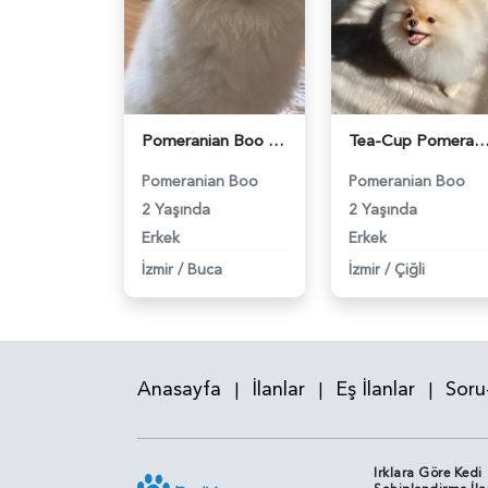
Pomeranian Boo Leo'ya Eş Arıyorum - 118984191
Tea-Cup Pomeranian (Boo) Erkek Köpeğim İçin Uygun Dişi Eş Aranıyor! 
Pomeranian Boo
Pomeranian Boo
2 Yaşında
2 Yaşında
Erkek
Erkek
İzmir
/
Buca
İzmir
/
Çiğli
Anasayfa
İlanlar
Eş İlanlar
Soru
|
|
|
Irklara Göre Kedi