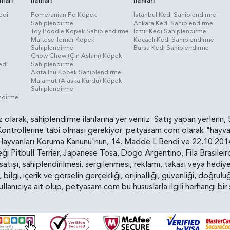
nları
İlanları
İlanları
edi
Pomeranian Po Köpek
İstanbul Kedi Sahiplendirme
Sahiplendirme
Ankara Kedi Sahiplendirme
i
Toy Poodle Köpek Sahiplendirme
İzmir Kedi Sahiplendirme
Maltese Terrier Köpek
Kocaeli Kedi Sahiplendirme
Sahiplendirme
Bursa Kedi Sahiplendirme
Chow Chow (Çin Aslanı) Köpek
edi
Sahiplendirme
Akita Inu Köpek Sahiplendirme
Malamut (Alaska Kurdu) Köpek
Sahiplendirme
endirme
siz olarak, sahiplendirme ilanlarına yer veririz. Satış yapan yerle
ollerine tabi olması gerekiyor. petyasam.com olarak "hayvan s
yvanları Koruma Kanunu'nun, 14. Madde L Bendi ve 22.10.2014 t
i Pitbull Terrier, Japanese Tosa, Dogo Argentino, Fila Brasilei
e satışı, sahiplendirilmesi, sergilenmesi, reklamı, takası veya he
n, bilgi, içerik ve görselin gerçekliği, orijinalliği, güvenliği, doğr
kullanıcıya ait olup, petyasam.com bu hususlarla ilgili herhangi 