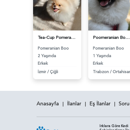
Tea-Cup Pomeranian (Boo) Erkek Köpeğim İçin Uygun Dişi Eş Aranıyor! - 118984139
Poomeranian Boo 1 Yaşında Erkek Köpeğim Eş Arıyor - 118984099
Pomeranian Boo
Pomeranian Boo
2 Yaşında
1 Yaşında
Erkek
Erkek
İzmir
/
Çiğli
Trabzon
/
Ortahisa
Anasayfa
İlanlar
Eş İlanlar
Soru
|
|
|
Irklara Göre Kedi