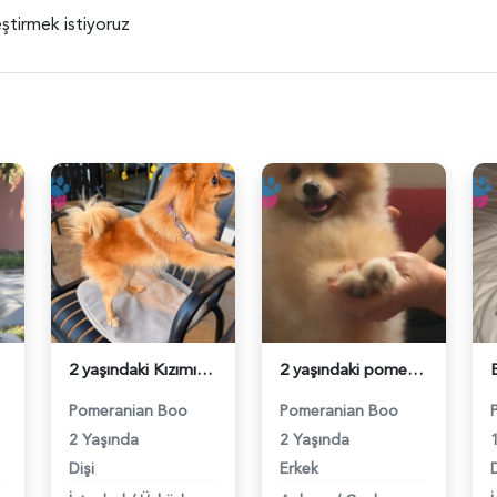
eştirmek istiyoruz
2 yaşındaki Kızımıza acil damat adayı arıyoruz - 118984608
2 yaşındaki pomerinan oğluma eş arıyoruz - 118984492
Pomeranian Boo
Pomeranian Boo
2 Yaşında
2 Yaşında
Dişi
Erkek
D