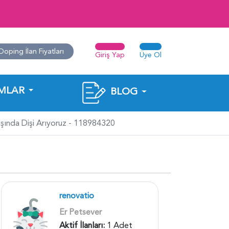
Doping İlan Fiyatları
Giriş Yap
Üye Ol
MLAR
BLOG
aşında Dişi Arıyoruz - 118984320
renovatio
Er Petsever
Aktif İlanları:
1 Adet