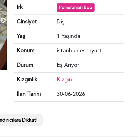
Irk
Pomeranian Boo
Cinsiyet
Dişi
Yaş
1 Yaşında
Konum
istanbul
esenyurt
/
Durum
Eş Arıyor
Kızgınlık
Kızgın
İlan Tarihi
30-06-2026
dırıcılara Dikkat!