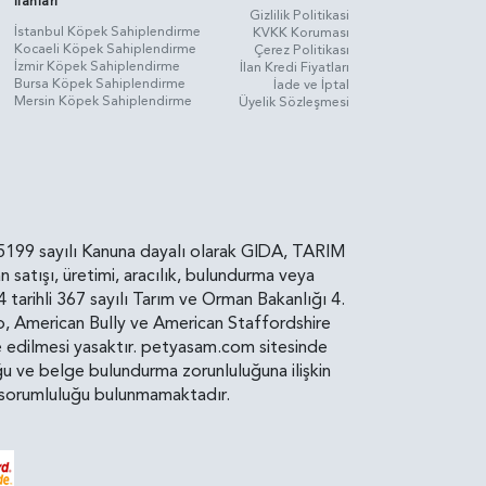
İlanları
Gizlilik Politikasi
İstanbul Köpek Sahiplendirme
KVKK Koruması
Kocaeli Köpek Sahiplendirme
Çerez Politikası
İzmir Köpek Sahiplendirme
İlan Kredi Fiyatları
Bursa Köpek Sahiplendirme
İade ve İptal
Mersin Köpek Sahiplendirme
Üyelik Sözleşmesi
rin, 5199 sayılı Kanuna dayalı olarak GIDA, TARIM
atışı, üretimi, aracılık, bulundurma veya
arihli 367 sayılı Tarım ve Orman Bakanlığı 4.
ro, American Bully ve American Staffordshire
diye edilmesi yasaktır. petyasam.com sitesinde
uluğu ve belge bulundurma zorunluluğuna ilişkin
bir sorumluluğu bulunmamaktadır.