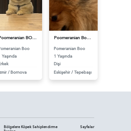
Poomeranian BOO Ayı surat dişi aramaktayız - 118984094
Poomeranian Boo 1 Yaşında Oğlum Eş Arıyorum - 118984085
Pomeranian Boo
Pomeranian Boo
1 Yaşında
1 Yaşında
Erkek
Dişi
zmir
/
Bornova
Eskişehir
/
Tepebaşı
Bölgelere Köpek Sahiplendirme
Sayfalar