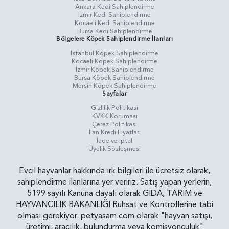
Ankara Kedi Sahiplendirme
İzmir Kedi Sahiplendirme
Kocaeli Kedi Sahiplendirme
Bursa Kedi Sahiplendirme
Bölgelere Köpek Sahiplendirme İlanları
İstanbul Köpek Sahiplendirme
Kocaeli Köpek Sahiplendirme
İzmir Köpek Sahiplendirme
Bursa Köpek Sahiplendirme
Mersin Köpek Sahiplendirme
Sayfalar
Gizlilik Politikasi
KVKK Koruması
Çerez Politikası
İlan Kredi Fiyatları
İade ve İptal
Üyelik Sözleşmesi
Evcil hayvanlar hakkında ırk bilgileri ile ücretsiz olarak,
sahiplendirme ilanlarına yer veririz. Satış yapan yerlerin,
5199 sayılı Kanuna dayalı olarak GIDA, TARIM ve
HAYVANCILIK BAKANLIĞI Ruhsat ve Kontrollerine tabi
olması gerekiyor. petyasam.com olarak "hayvan satışı,
üretimi, aracılık, bulundurma veya komisyonculuk"