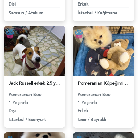
Dişi
Erkek
Samsun
/
Atakum
İstanbul
/
Kağithane
Jack Russell erkek 2.5 yaşında dişi arıyoruz - 118984320
Pomeranian Köpeğimiz için Eş arıyoruz - 118984274
Pomeranian Boo
Pomeranian Boo
1 Yaşında
1 Yaşında
Dişi
Erkek
İstanbul
/
Esenyurt
İzmir
/
Bayraklı