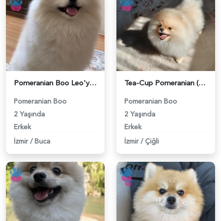
Pomeranian Boo Leo'ya Eş Arıyorum - 118984191
Tea-Cup Pomeranian (Boo) Erkek Köpeğim İçin Uygun Dişi Eş Aranıyor! - 118984139
Pomeranian Boo
Pomeranian Boo
2 Yaşında
2 Yaşında
Erkek
Erkek
İzmir
/
Buca
İzmir
/
Çiğli