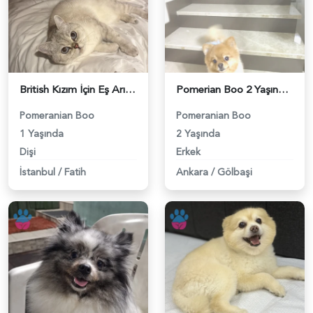
British Kızım İçin Eş Arıyorum - 118984411
Pomerian Boo 2 Yaşında Köpeğime Eş Arıyorum - 118984400
Pomeranian Boo
Pomeranian Boo
1 Yaşında
2 Yaşında
Dişi
Erkek
İstanbul
/
Fatih
Ankara
/
Gölbaşi