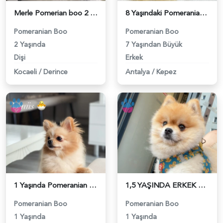
Merle Pomerian boo 2 Yaşında Eş Arıyor - 118984377
8 Yaşındaki Pomeranian Oğlumuza Eş Arıyoruz - 118984354
Pomeranian Boo
Pomeranian Boo
2 Yaşında
7 Yaşından Büyük
Dişi
Erkek
Kocaeli
/
Derince
Antalya
/
Kepez
1 Yaşında Pomeranian Boo Köpeğim Eş Arıyor - 118984346
1,5 YAŞINDA ERKEK BENZER SURAT EŞ ARIYORUZ - 118984329
Pomeranian Boo
Pomeranian Boo
1 Yaşında
1 Yaşında