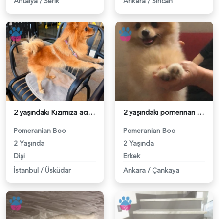
Antalya
/
Serik
Ankara
/
Sincan
2 yaşındaki Kızımıza acil damat adayı arıyoruz - 118984608
2 yaşındaki pomerinan oğluma eş arıyoruz - 118984492
Pomeranian Boo
Pomeranian Boo
2 Yaşında
2 Yaşında
Dişi
Erkek
İstanbul
/
Üsküdar
Ankara
/
Çankaya