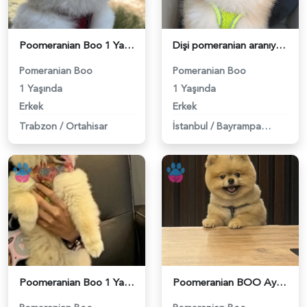
Poomeranian Boo 1 Yaşında Erkek Köpeğim Eş Arıyor - 118984099
Dişi pomeranian aranıyor ciflestirmek için 3 kg - 118984387
Pomeranian Boo
Pomeranian Boo
1 Yaşında
1 Yaşında
Erkek
Erkek
Trabzon
/
Ortahisar
İstanbul
/
Bayrampaşa
Poomeranian Boo 1 Yaşında Köpeğim Eş Arıyor - 118984093
Poomeranian BOO Ayı surat dişi aramaktayız - 118984094