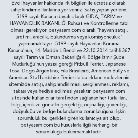
Evcil hayvanlar hakkında ırk bilgileri ile ücretsiz olarak,
sahiplendirme ilanlarına yer veririz. Satış yapan yerlerin,
5199 sayılı Kanuna dayalı olarak GIDA, TARIM ve
HAYVANCILIK BAKANLIĞI Ruhsat ve Kontrollerine tabi
olması gerekiyor. petyasam.com olarak "hayvan satışı,
üretimi, aracılık, bulundurma veya komisyonculuk"
yapmamaktayız. 5199 sayılı Hayvanları Koruma
Kanunu'nun, 14. Madde L Bendi ve 22.10.2014 tarihli 367
sayılı Tarım ve Orman Bakanlığı 4. Bölge İzmir Şube
Müdürlüğü'nün yazısı gereği Pitbull Terrier, Japanese
Tosa, Dogo Argentino, Fila Brasileiro, American Bully ve
American Staffordshire Terrier ile bu ırkların melezlerinin
sitemizde satışı, sahiplendirilmesi, sergilenmesi, reklamı,
takası veya hediye edilmesi yasaktır. petyasam.com
sitesinde kullanıcılar tarafından sağlanan her türlü ilan,
bilgi, içerik ve görselin gerçekliği, orijinalliği, güvenliği,
doğruluğu ve belge bulundurma zorunluluğuna ilişkin
sorumluluk bu içerikleri giren kullanıcıya ait olup,
petyasam.com bu hususlarla ilgili herhangi bir
sorumluluğu bulunmamaktadır.