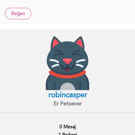
Beğen
robincasper
Er Petsever
0 Mesaj
1 Beğeni