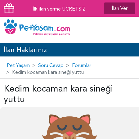
İlan Ver
İlk ilan verme ÜCRETSİZ
İlan Haklarınız
Pet Yaşam
Soru Cevap
Forumlar
Kedim kocaman kara sineği yuttu
Kedim kocaman kara sineği
yuttu