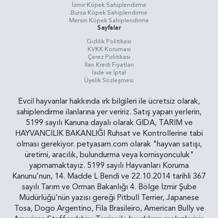
İzmir Köpek Sahiplendirme
Bursa Köpek Sahiplendirme
Mersin Köpek Sahiplendirme
Sayfalar
Gizlilik Politikasi
KVKK Koruması
Çerez Politikası
İlan Kredi Fiyatları
İade ve İptal
Üyelik Sözleşmesi
Evcil hayvanlar hakkında ırk bilgileri ile ücretsiz olarak,
sahiplendirme ilanlarına yer veririz. Satış yapan yerlerin,
5199 sayılı Kanuna dayalı olarak GIDA, TARIM ve
HAYVANCILIK BAKANLIĞI Ruhsat ve Kontrollerine tabi
olması gerekiyor. petyasam.com olarak "hayvan satışı,
üretimi, aracılık, bulundurma veya komisyonculuk"
yapmamaktayız. 5199 sayılı Hayvanları Koruma
Kanunu'nun, 14. Madde L Bendi ve 22.10.2014 tarihli 367
sayılı Tarım ve Orman Bakanlığı 4. Bölge İzmir Şube
Müdürlüğü'nün yazısı gereği Pitbull Terrier, Japanese
Tosa, Dogo Argentino, Fila Brasileiro, American Bully ve