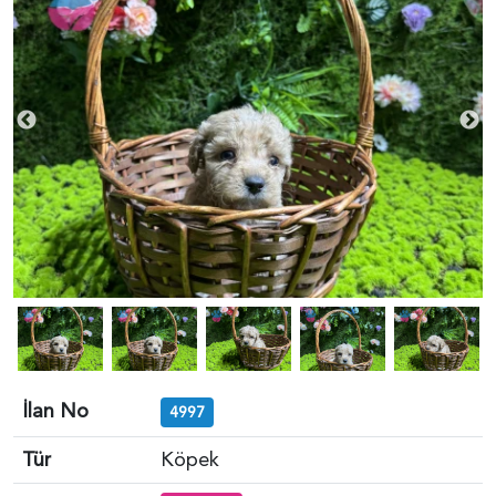
İlan No
4997
Tür
Köpek