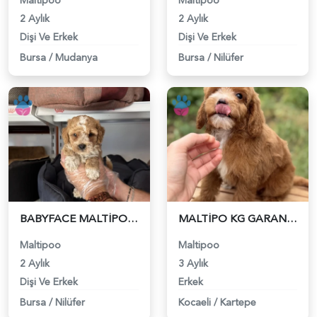
Maltipoo
Maltipoo
2 Aylık
2 Aylık
Dişi Ve Erkek
Dişi Ve Erkek
Bursa
/
Mudanya
Bursa
/
Nilüfer
BABYFACE MALTİPOO YAVRULARIMIZ - 6226
MALTİPO KG GARANTİLİ YAVRUMUZ - 6240
Maltipoo
Maltipoo
2 Aylık
3 Aylık
Dişi Ve Erkek
Erkek
Bursa
/
Nilüfer
Kocaeli
/
Kartepe