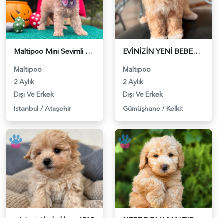
Maltipoo Mini Sevimli Yavrular - 6223
EVİNİZİN YENİ BEBEĞİ MALTİPOO - 6311
Maltipoo
Maltipoo
2 Aylık
2 Aylık
Dişi Ve Erkek
Dişi Ve Erkek
İstanbul
/
Ataşehir
Gümüşhane
/
Kelkit