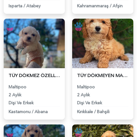
Isparta
/
Atabey
Kahramanmaraş
/
Afşin
TÜY DÖKMEZ ÖZELLİKLİ MALTİPOO BEBEKLER - 6317
TÜY DÖKMEYEN MALTİPOO BEBEKLER - 6318
Maltipoo
Maltipoo
2 Aylık
2 Aylık
Dişi Ve Erkek
Dişi Ve Erkek
Kastamonu
/
Abana
Kırıkkale
/
Bahşili