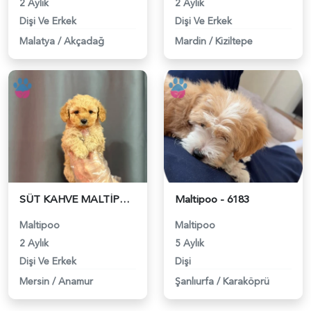
2 Aylık
2 Aylık
Dişi Ve Erkek
Dişi Ve Erkek
Malatya
/
Akçadağ
Mardin
/
Kiziltepe
SÜT KAHVE MALTİPOO BEBEKLER - 6325
Maltipoo - 6183
Maltipoo
Maltipoo
2 Aylık
5 Aylık
Dişi Ve Erkek
Dişi
Mersin
/
Anamur
Şanlıurfa
/
Karaköprü