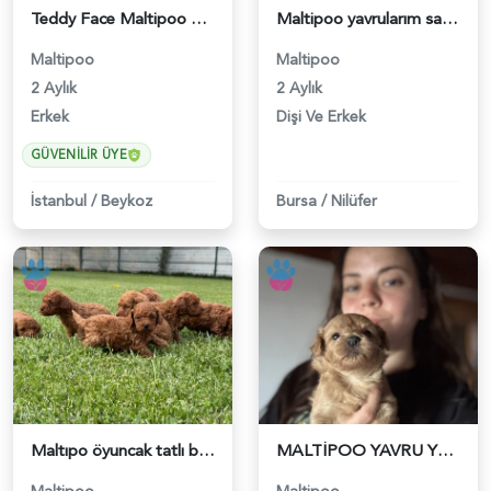
Teddy Face Maltipoo Erkek Yavru | Ruhsatlı | Premium Kalite - 5635
Maltipoo yavrularım sağlık ve ırk garantilidir - 6231
Maltipoo
Maltipoo
2 Aylık
2 Aylık
Erkek
Dişi Ve Erkek
GÜVENILIR ÜYE
İstanbul
/
Beykoz
Bursa
/
Nilüfer
Maltıpo öyuncak tatlı bebekler - 6249
MALTİPOO YAVRU YENİ AİLESİNİ BEKLİYOR - 6260