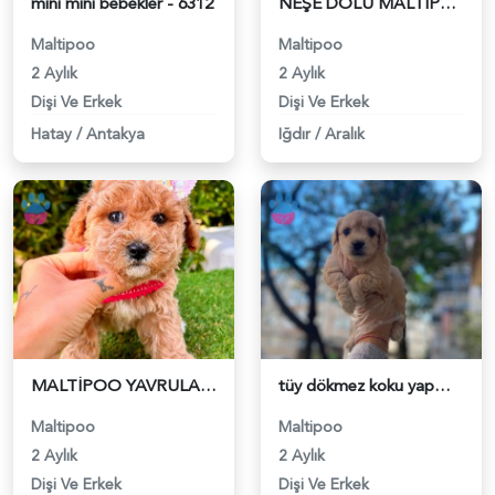
mini mini bebekler - 6312
NEŞE DOLU MALTİPOO BEBEKLER - 6313
Maltipoo
Maltipoo
2 Aylık
2 Aylık
Dişi Ve Erkek
Dişi Ve Erkek
Hatay
/
Antakya
Iğdır
/
Aralık
MALTİPOO YAVRULARIMIZ - 6314
tüy dökmez koku yapmaz maltipoo bebekler - 6316
Maltipoo
Maltipoo
2 Aylık
2 Aylık
Dişi Ve Erkek
Dişi Ve Erkek