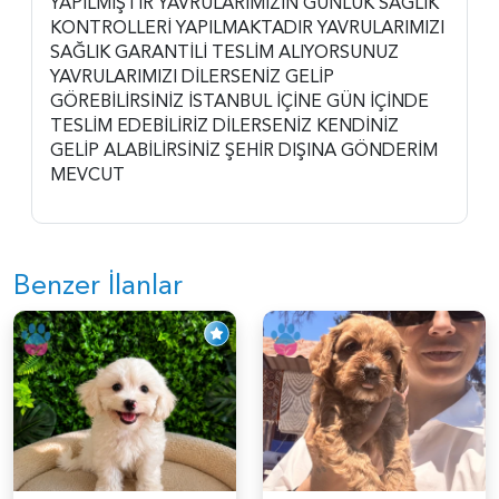
YAPILMIŞTIR YAVRULARIMIZIN GÜNLÜK SAĞLIK
KONTROLLERİ YAPILMAKTADIR YAVRULARIMIZI
SAĞLIK GARANTİLİ TESLİM ALIYORSUNUZ
YAVRULARIMIZI DİLERSENİZ GELİP
GÖREBİLİRSİNİZ İSTANBUL İÇİNE GÜN İÇİNDE
TESLİM EDEBİLİRİZ DİLERSENİZ KENDİNİZ
GELİP ALABİLİRSİNİZ ŞEHİR DIŞINA GÖNDERİM
MEVCUT
Benzer İlanlar