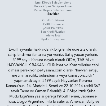
İzmir Köpek Sahiplendirme
Bursa Köpek Sahiplendirme
Mersin Köpek Sahiplendirme
Sayfalar
Gizlilik Politikasi
KVKK Koruması
Çerez Politikası
İlan Kredi Fiyatları
İade ve İptal
Üyelik Sözleşmesi
Evcil hayvanlar hakkında ırk bilgileri ile ücretsiz olarak,
sahiplendirme ilanlarına yer veririz. Satış yapan yerlerin,
5199 sayılı Kanuna dayalı olarak GIDA, TARIM ve
HAYVANCILIK BAKANLIĞI Ruhsat ve Kontrollerine tabi
olması gerekiyor. petyasam.com olarak "hayvan satışı,
üretimi, aracılık, bulundurma veya komisyonculuk"
yapmamaktayız. 5199 sayılı Hayvanları Koruma
Kanunu'nun, 14. Madde L Bendi ve 22.10.2014 tarihli 367
sayılı Tarım ve Orman Bakanlığı 4. Bölge İzmir Şube
Müdürlüğü'nün yazısı gereği Pitbull Terrier, Japanese
Tosa, Dogo Argentino, Fila Brasileiro, American Bully ve