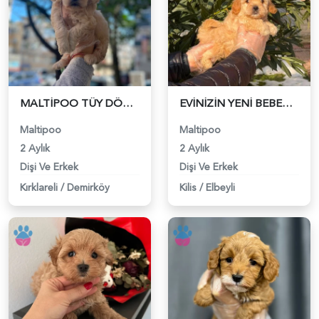
MALTİPOO TÜY DÖKMEZ KOKU YAPMAZ - 6319
EVİNİZİN YENİ BEBEK ÜYESİ - 6320
Maltipoo
Maltipoo
2 Aylık
2 Aylık
Dişi Ve Erkek
Dişi Ve Erkek
Kırklareli
/
Demirköy
Kilis
/
Elbeyli