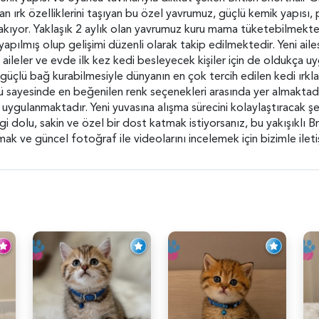
n ırk özelliklerini taşıyan bu özel yavrumuz, güçlü kemik yapısı, p
akıyor. Yaklaşık 2 aylık olan yavrumuz kuru mama tüketebilmektedi
 yapılmış olup gelişimi düzenli olarak takip edilmektedir. Yeni ai
leler ve evde ilk kez kedi besleyecek kişiler için de oldukça uygu
la güçlü bağ kurabilmesiyle dünyanın en çok tercih edilen kedi ırkl
ü sayesinde en beğenilen renk seçenekleri arasında yer almaktadır
i uygulanmaktadır. Yeni yuvasına alışma sürecini kolaylaştıracak 
vgi dolu, sakin ve özel bir dost katmak istiyorsanız, bu yakışıklı 
almak ve güncel fotoğraf ile videolarını incelemek için bizimle ileti