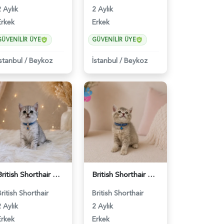
 Aylık
2 Aylık
Erkek
Erkek
GÜVENILIR ÜYE
GÜVENILIR ÜYE
İstanbul
/
Beykoz
İstanbul
/
Beykoz
British Shorthair Silver Tabby Yavrumuz - 4639
British Shorthair Ay12 Erkek Oyuncu Yavrumuz - 4895
British Shorthair
British Shorthair
 Aylık
2 Aylık
Erkek
Erkek