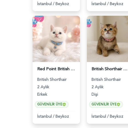
İstanbul
/
Beykoz
İstanbul
/
Beykoz
Red Point British Shorthair Erkek - 4692
British Shorthair Golden Chinchilla Dişi - 5207
British Shorthair
British Shorthair
2 Aylık
2 Aylık
Erkek
Dişi
GÜVENILIR ÜYE
GÜVENILIR ÜYE
İstanbul
/
Beykoz
İstanbul
/
Beykoz