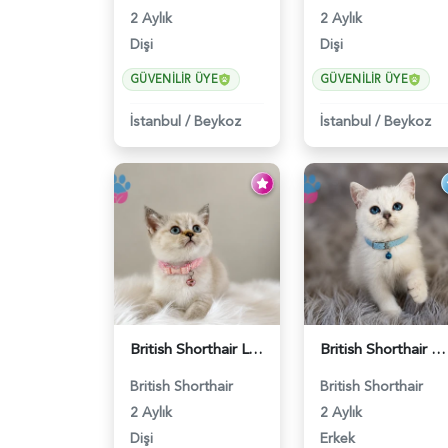
2 Aylık
2 Aylık
Dişi
Dişi
GÜVENILIR ÜYE
GÜVENILIR ÜYE
İstanbul
/
Beykoz
İstanbul
/
Beykoz
British Shorthair Lynx Point Dişi Yavrumuz Yuva Arıyor - 5148
British Shorthair Silver Point Erkek 2 Aylık - 6122
British Shorthair
British Shorthair
2 Aylık
2 Aylık
Dişi
Erkek