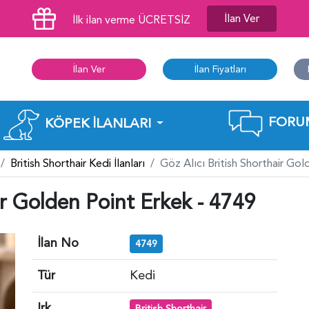
İlan Ver
İlk ilan verme ÜCRETSİZ
İlan Ver
İlan Fiyatları
FORU
KÖPEK İLANLARI
British Shorthair Kedi İlanları
Göz Alıcı British Shorthair Go
ir Golden Point Erkek - 4749
İlan No
4749
Tür
Kedi
Irk
British Shorthair