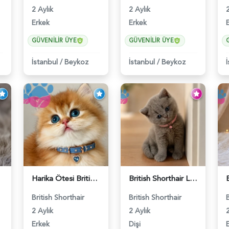
2 Aylık
2 Aylık
2
Erkek
Erkek
GÜVENILIR ÜYE
GÜVENILIR ÜYE
İstanbul
/
Beykoz
İstanbul
/
Beykoz
Harika Ötesi British Longhair Golden Parlayan Yıldız - 6141
British Shorthair Lilac Dişi Tatlı Kızımız - 5236
British Shorthair
British Shorthair
2 Aylık
2 Aylık
2
Erkek
Dişi