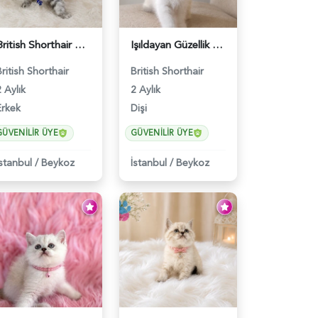
British Shorthair Silver Tabby Erkek Top Kafa Yavrumuz - 5564
Işıldayan Güzellik British Shorthair Kızımız - 5568
British Shorthair
British Shorthair
 Aylık
2 Aylık
Erkek
Dişi
GÜVENILIR ÜYE
GÜVENILIR ÜYE
İstanbul
/
Beykoz
İstanbul
/
Beykoz