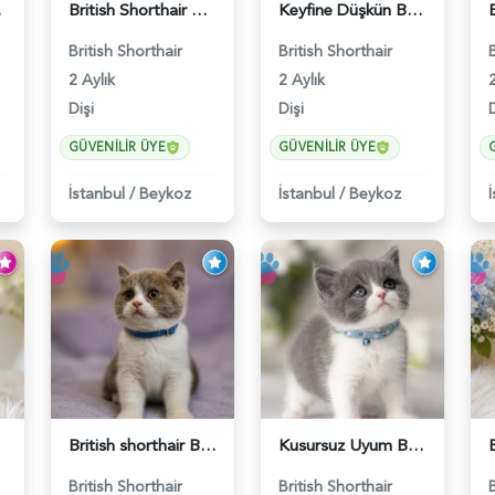
 - 5569
British Shorthair Point Güzelliklerimiz - 5574
Keyfine Düşkün British Shorthair Dişi Yavrumuz - 5570
British Shorthair
British Shorthair
2 Aylık
2 Aylık
2
Dişi
Dişi
D
GÜVENILIR ÜYE
GÜVENILIR ÜYE
İstanbul
/
Beykoz
İstanbul
/
Beykoz
British shorthair Bicolor Lilac Erkek - 5905
Kusursuz Uyum British Shorthair Bi Color Erkek - 6011
British Shorthair
British Shorthair