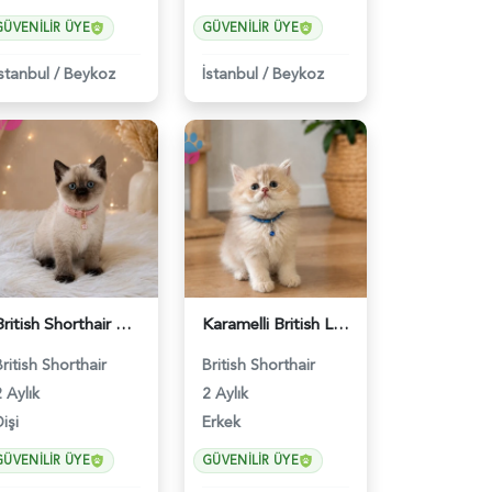
GÜVENILIR ÜYE
GÜVENILIR ÜYE
İstanbul
/
Beykoz
İstanbul
/
Beykoz
British Shorthair Dişi Yavrumuz 2 Aylık - 4647
Karamelli British Longhair Erkek 2 Aylık - 4919
British Shorthair
British Shorthair
 Aylık
2 Aylık
işi
Erkek
GÜVENILIR ÜYE
GÜVENILIR ÜYE