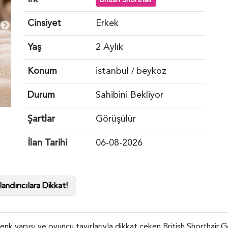
Cinsiyet
Erkek
Yaş
2 Aylık
Konum
istanbul
beykoz
/
Durum
Sahibini Bekliyor
Şartlar
Görüşülür
İlan Tarihi
06-08-2026
andırıcılara Dikkat!
enk yapısı ve oyuncu tavırlarıyla dikkat çeken British Shorthair