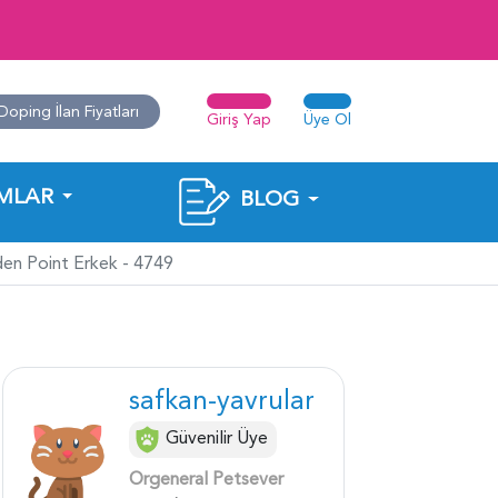
Doping İlan Fiyatları
Giriş Yap
Üye Ol
MLAR
BLOG
lden Point Erkek - 4749
safkan-yavrular
Güvenilir Üye
Orgeneral Petsever