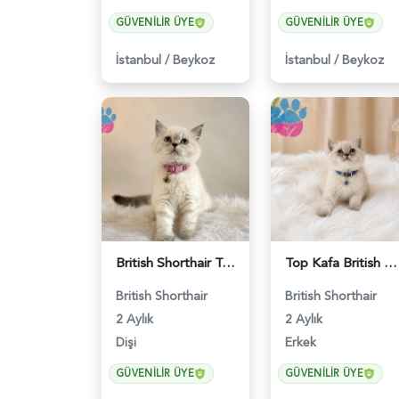
GÜVENILIR ÜYE
GÜVENILIR ÜYE
İstanbul
/
Beykoz
İstanbul
/
Beykoz
British Shorthair Tombul Yanak Prenses Yuva Arıyor - 5152
Top Kafa British Shorthair Blue Point Yakışıklımız - 4641
British Shorthair
British Shorthair
2 Aylık
2 Aylık
Dişi
Erkek
GÜVENILIR ÜYE
GÜVENILIR ÜYE