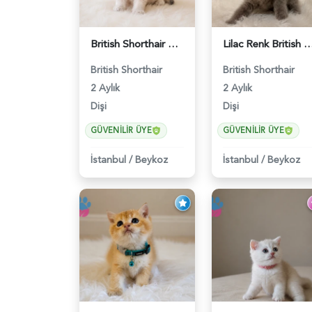
British Shorthair AY12 Güzel Kızımız - 6349
Lilac Renk British Shorthair Prensesi
British Shorthair
British Shorthair
2 Aylık
2 Aylık
Dişi
Dişi
GÜVENILIR ÜYE
GÜVENILIR ÜYE
İstanbul
/
Beykoz
İstanbul
/
Beykoz