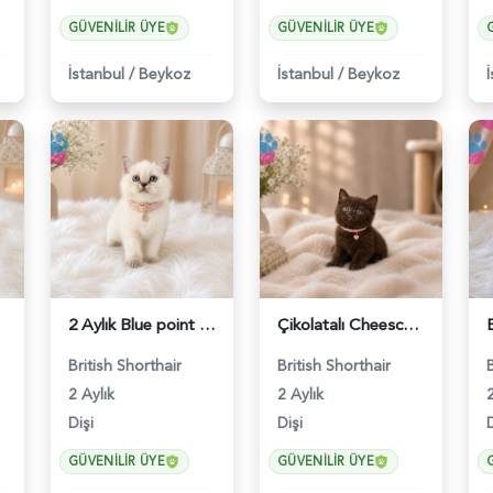
GÜVENILIR ÜYE
GÜVENILIR ÜYE
İstanbul
/
Beykoz
İstanbul
/
Beykoz
2 Aylık Blue point British Shorthair Nazlı Kızımız - 4642
Çikolatalı Cheescake British Shorthair Dişi Yavrumuz - 4902
British Shorthair
British Shorthair
2 Aylık
2 Aylık
2
Dişi
Dişi
D
GÜVENILIR ÜYE
GÜVENILIR ÜYE