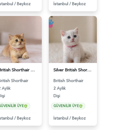
İstanbul
/
Beykoz
İstanbul
/
Beykoz
British Shorthair Golden Muhteşem Yavrumuz - 5226
Silver British Shorthair Güzelliğimiz 2 Aylık - 5227
British Shorthair
British Shorthair
 Aylık
2 Aylık
işi
Dişi
GÜVENILIR ÜYE
GÜVENILIR ÜYE
İstanbul
/
Beykoz
İstanbul
/
Beykoz