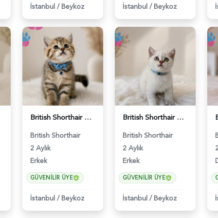
İstanbul
/
Beykoz
İstanbul
/
Beykoz
British Shorthair Golden Black Erkek - 5208
British Shorthair Blue Point Erkek Yavrumuz - 5211
British Shorthair
British Shorthair
2 Aylık
2 Aylık
2
Erkek
Erkek
D
GÜVENILIR ÜYE
GÜVENILIR ÜYE
İstanbul
/
Beykoz
İstanbul
/
Beykoz