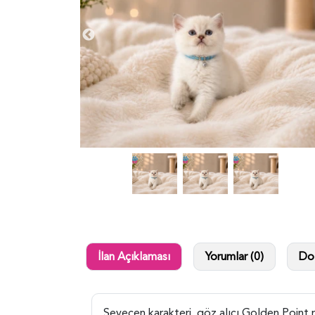
İlan Açıklaması
Yorumlar (0)
Dol
Sevecen karakteri, göz alıcı Golden Point r