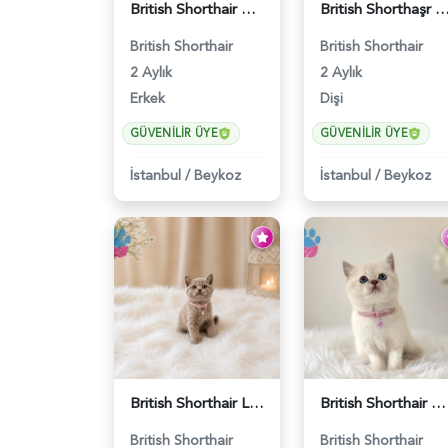
British Shorthair Erkek Golden Yavrumuz - 5567
British Shorthaşr Tatlı Yavrumuz 2 Aylık
British Shorthair
British Shorthair
2 Aylık
2 Aylık
Erkek
Dişi
GÜVENILIR ÜYE
GÜVENILIR ÜYE
İstanbul
/
Beykoz
İstanbul
/
Beykoz
British Shorthair Lilac Renk Dişi Yavrumuz - 4646
British Shorthair Blue Point Kızımız 2 Aylık - 5149
British Shorthair
British Shorthair