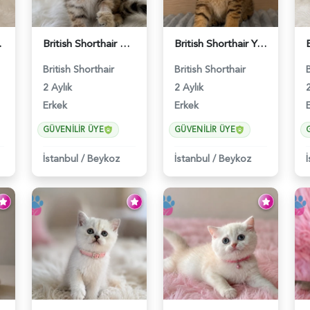
miz - 5561
British Shorthair Golden Tabby Black Yavrumuz - 5582
British Shorthair Yakışıklı Bey Golden Tabby Erkek - 5559
British Shorthair
British Shorthair
2 Aylık
2 Aylık
2
Erkek
Erkek
GÜVENILIR ÜYE
GÜVENILIR ÜYE
İstanbul
/
Beykoz
İstanbul
/
Beykoz