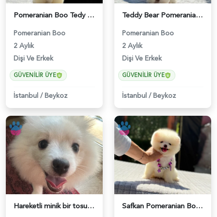
Pomeranian Boo Tedy 2 Aylık Şeker Yavrumuz - 6250
Teddy Bear Pomeranian Boo Yavrumuz Ruhsatlı Çiftlik - 6247
Pomeranian Boo
Pomeranian Boo
2 Aylık
2 Aylık
Dişi Ve Erkek
Dişi Ve Erkek
GÜVENILIR ÜYE
GÜVENILIR ÜYE
İstanbul
/
Beykoz
İstanbul
/
Beykoz
Hareketli minik bir tosuncuk - 6233
Safkan Pomeranian Boo Ruhsatlı Çiflikten - 6244