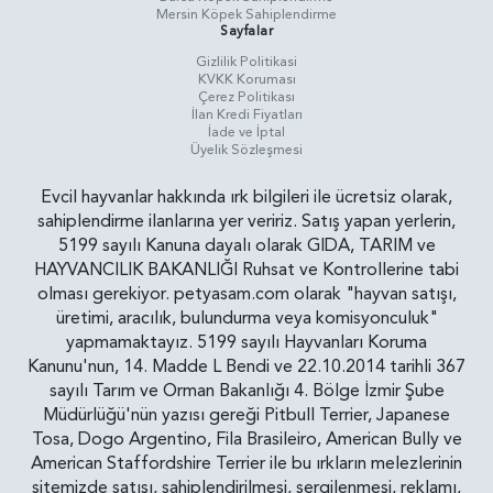
Mersin Köpek Sahiplendirme
Sayfalar
Gizlilik Politikasi
KVKK Koruması
Çerez Politikası
İlan Kredi Fiyatları
İade ve İptal
Üyelik Sözleşmesi
Evcil hayvanlar hakkında ırk bilgileri ile ücretsiz olarak,
sahiplendirme ilanlarına yer veririz. Satış yapan yerlerin,
5199 sayılı Kanuna dayalı olarak GIDA, TARIM ve
HAYVANCILIK BAKANLIĞI Ruhsat ve Kontrollerine tabi
olması gerekiyor. petyasam.com olarak "hayvan satışı,
üretimi, aracılık, bulundurma veya komisyonculuk"
yapmamaktayız. 5199 sayılı Hayvanları Koruma
Kanunu'nun, 14. Madde L Bendi ve 22.10.2014 tarihli 367
sayılı Tarım ve Orman Bakanlığı 4. Bölge İzmir Şube
Müdürlüğü'nün yazısı gereği Pitbull Terrier, Japanese
Tosa, Dogo Argentino, Fila Brasileiro, American Bully ve
American Staffordshire Terrier ile bu ırkların melezlerinin
sitemizde satışı, sahiplendirilmesi, sergilenmesi, reklamı,