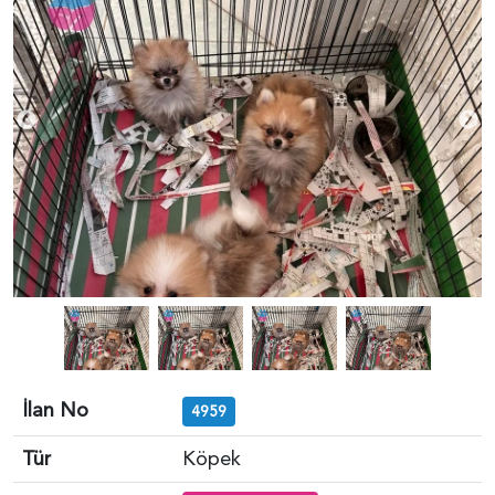
İlan No
4959
Tür
Köpek