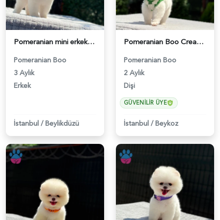
Pomeranian mini erkek yavrumuz teddy - 6256
Pomeranian Boo Cream Beyaz Yavrumuz - 6251
Pomeranian Boo
Pomeranian Boo
3 Aylık
2 Aylık
Erkek
Dişi
GÜVENILIR ÜYE
İstanbul
/
Beylikdüzü
İstanbul
/
Beykoz