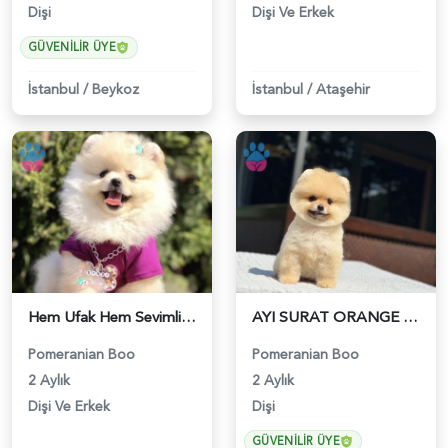
Dişi
Dişi Ve Erkek
GÜVENILIR ÜYE
İstanbul
/
Beykoz
İstanbul
/
Ataşehir
Hem Ufak Hem Sevimli Boo Pomeranian - 6222
AYI SURAT ORANGE POMERANIAN BOO | RUHSATLI ÜRETİM ÇİFTLİĞİ - 6202
Pomeranian Boo
Pomeranian Boo
2 Aylık
2 Aylık
Dişi Ve Erkek
Dişi
GÜVENILIR ÜYE