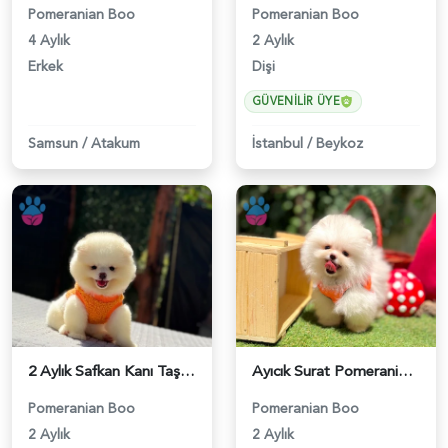
Pomeranian Boo
Pomeranian Boo
4 Aylık
2 Aylık
Erkek
Dişi
GÜVENILIR ÜYE
Samsun
/
Atakum
İstanbul
/
Beykoz
2 Aylık Safkan Kanı Taşıyan Pomeranian Boo Yavrularımız - 6245
Ayıcık Surat Pomeranian Boo Bebekler - 6221
Pomeranian Boo
Pomeranian Boo
2 Aylık
2 Aylık