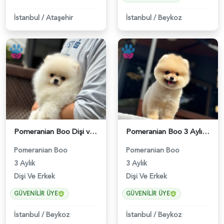
İstanbul
/
Ataşehir
İstanbul
/
Beykoz
Pomeranian Boo Dişi ve Erkek Bebeklerimiz - 6179
Pomeranian Boo 3 Aylık Bebek Yavrular - 6178
Pomeranian Boo
Pomeranian Boo
3 Aylık
3 Aylık
Dişi Ve Erkek
Dişi Ve Erkek
GÜVENILIR ÜYE
GÜVENILIR ÜYE
İstanbul
/
Beykoz
İstanbul
/
Beykoz