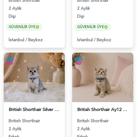
British Shorthair
British Shorthair
2 Aylık
2 Aylık
Dişi
Dişi
GÜVENILIR ÜYE
GÜVENILIR ÜYE
İstanbul
/
Beykoz
İstanbul
/
Beykoz
British Shorthair Silver Tabby Yavrumuz - 4639
British Shorthair Ay12 Erkek Oyuncu Yavrumuz - 4895
British Shorthair
British Shorthair
2 Aylık
2 Aylık
Erkek
Erkek