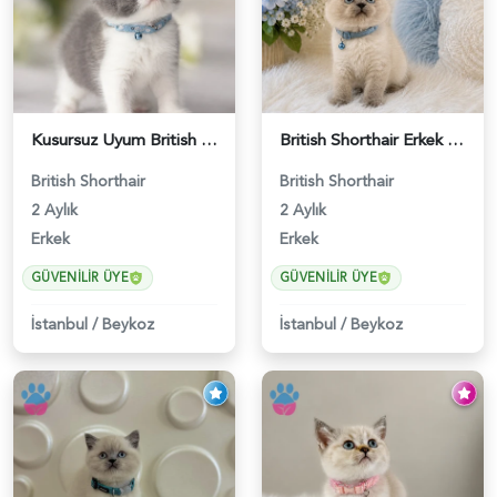
Kusursuz Uyum British Shorthair Bi Color Erkek - 6011
British Shorthair Erkek Bluepoint 2 Aylık - 4448
British Shorthair
British Shorthair
2 Aylık
2 Aylık
Erkek
Erkek
GÜVENILIR ÜYE
GÜVENILIR ÜYE
İstanbul
/
Beykoz
İstanbul
/
Beykoz