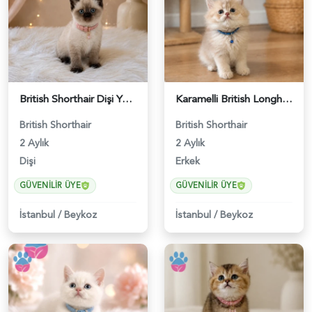
British Shorthair Dişi Yavrumuz 2 Aylık - 4647
Karamelli British Longhair Erkek 2 Aylık - 4919
British Shorthair
British Shorthair
2 Aylık
2 Aylık
Dişi
Erkek
GÜVENILIR ÜYE
GÜVENILIR ÜYE
İstanbul
/
Beykoz
İstanbul
/
Beykoz