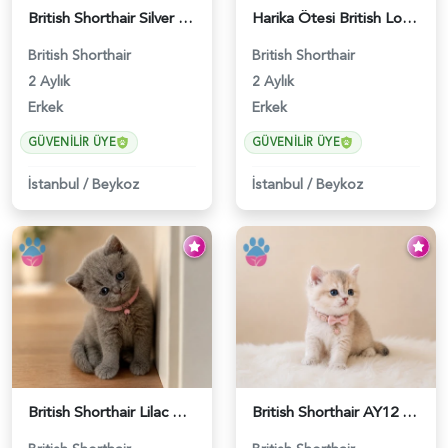
British Shorthair Silver Point Erkek 2 Aylık - 6122
Harika Ötesi British Longhair Golden Parlayan Yıldız - 6141
British Shorthair
British Shorthair
2 Aylık
2 Aylık
Erkek
Erkek
GÜVENILIR ÜYE
GÜVENILIR ÜYE
İstanbul
/
Beykoz
İstanbul
/
Beykoz
British Shorthair Lilac Dişi Tatlı Kızımız - 5236
British Shorthair AY12 Güzel Kızımız - 6349