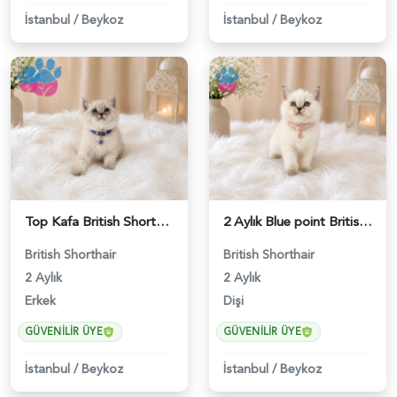
İstanbul
/
Beykoz
İstanbul
/
Beykoz
Top Kafa British Shorthair Blue Point Yakışıklımız - 4641
2 Aylık Blue point British Shorthair Nazlı Kızımız - 4642
British Shorthair
British Shorthair
2 Aylık
2 Aylık
Erkek
Dişi
GÜVENILIR ÜYE
GÜVENILIR ÜYE
İstanbul
/
Beykoz
İstanbul
/
Beykoz