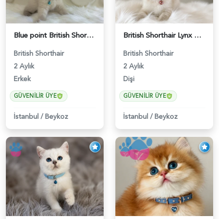
Blue point British Shorthair Kedim 2 Aylık - 4132
British Shorthair Lynx Point Dişi Yavrumuz Yuva Arıyor - 5148
British Shorthair
British Shorthair
2 Aylık
2 Aylık
Erkek
Dişi
GÜVENILIR ÜYE
GÜVENILIR ÜYE
İstanbul
/
Beykoz
İstanbul
/
Beykoz