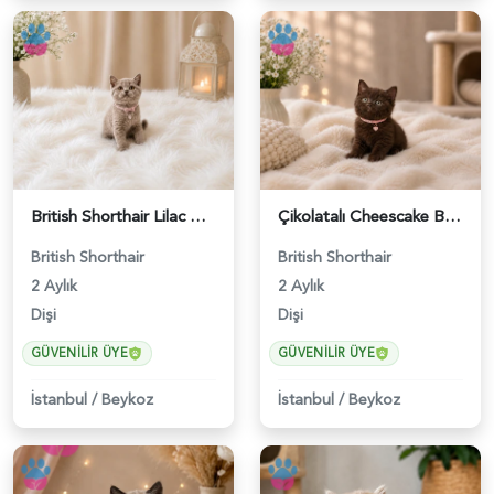
British Shorthair Lilac Renk Dişi Yavrumuz - 4646
Çikolatalı Cheescake British Shorthair Dişi Yavrumuz - 4902
British Shorthair
British Shorthair
2 Aylık
2 Aylık
Dişi
Dişi
GÜVENILIR ÜYE
GÜVENILIR ÜYE
İstanbul
/
Beykoz
İstanbul
/
Beykoz