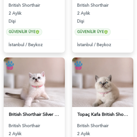
British Shorthair
British Shorthair
2 Aylık
2 Aylık
Dişi
Dişi
GÜVENILIR ÜYE
GÜVENILIR ÜYE
İstanbul
/
Beykoz
İstanbul
/
Beykoz
British Shorthair Silver Point Kızımız - 5228
Topaç Kafa British Shorthair Blue Point Dişi - 5229
British Shorthair
British Shorthair
2 Aylık
2 Aylık