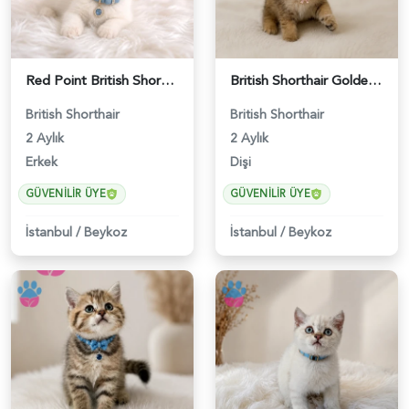
Red Point British Shorthair Erkek - 4692
British Shorthair Golden Chinchilla Dişi - 5207
British Shorthair
British Shorthair
2 Aylık
2 Aylık
Erkek
Dişi
GÜVENILIR ÜYE
GÜVENILIR ÜYE
İstanbul
/
Beykoz
İstanbul
/
Beykoz