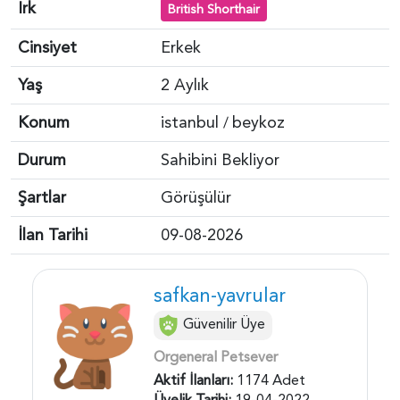
Irk
British Shorthair
Cinsiyet
Erkek
Yaş
2 Aylık
Konum
istanbul
beykoz
/
Durum
Sahibini Bekliyor
Şartlar
Görüşülür
İlan Tarihi
09-08-2026
safkan-yavrular
Güvenilir Üye
Orgeneral Petsever
Aktif İlanları:
1174 Adet
Üyelik Tarihi:
19-04-2022