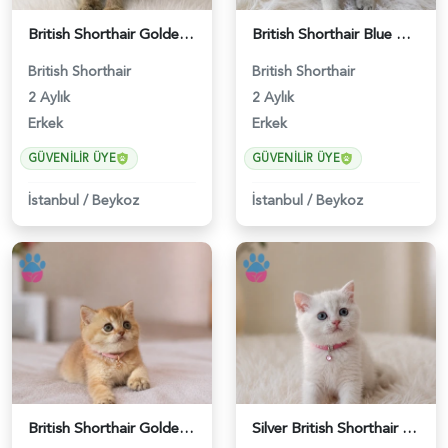
British Shorthair Golden Black Erkek - 5208
British Shorthair Blue Point Erkek Yavrumuz - 5211
British Shorthair
British Shorthair
2 Aylık
2 Aylık
Erkek
Erkek
GÜVENILIR ÜYE
GÜVENILIR ÜYE
İstanbul
/
Beykoz
İstanbul
/
Beykoz
British Shorthair Golden Muhteşem Yavrumuz - 5226
Silver British Shorthair Güzelliğimiz 2 Aylık - 5227