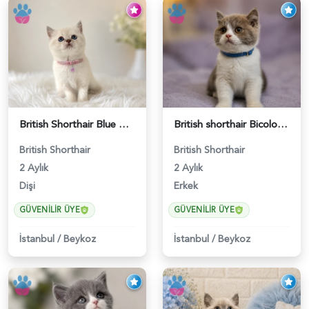
British Shorthair Blue Point Kızımız 2 Aylık - 5149
British shorthair Bicolor Lilac Erkek - 5905
British Shorthair
British Shorthair
2 Aylık
2 Aylık
Dişi
Erkek
GÜVENILIR ÜYE
GÜVENILIR ÜYE
İstanbul
/
Beykoz
İstanbul
/
Beykoz