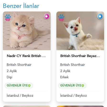
Benzer İlanlar
Nadir CY Renk British Shorthair Prensesimiz - 6483
British Shorthair Beyaz Pamuksu Yavrumuz - 6419
British Shorthair
British Shorthair
2 Aylık
2 Aylık
Dişi
Erkek
GÜVENILIR ÜYE
GÜVENILIR ÜYE
İstanbul
/
Beykoz
İstanbul
/
Beykoz