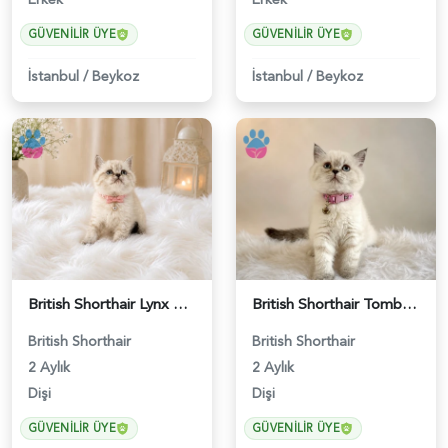
GÜVENILIR ÜYE
GÜVENILIR ÜYE
İstanbul
/
Beykoz
İstanbul
/
Beykoz
British Shorthair Lynx Point Güzel Kızımız - 4640
British Shorthair Tombul Yanak Prenses Yuva Arıyor - 5152
British Shorthair
British Shorthair
2 Aylık
2 Aylık
Dişi
Dişi
GÜVENILIR ÜYE
GÜVENILIR ÜYE