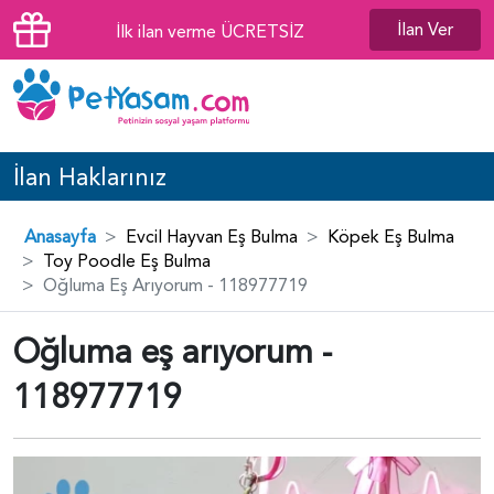
İlan Ver
İlk ilan verme ÜCRETSİZ
İlan Haklarınız
Anasayfa
Evcil Hayvan Eş Bulma
Köpek Eş Bulma
Toy Poodle Eş Bulma
Oğluma Eş Arıyorum - 118977719
Oğluma eş arıyorum -
118977719