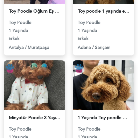
Toy Poodle Oğlum Eş Arıyor - 118984479
Toy poodle 1 yaşında erkek - 118984458
Toy Poodle
Toy Poodle
1 Yaşında
1 Yaşında
Erkek
Erkek
Antalya
/
Muratpaşa
Adana
/
Sarıçam
Minyatür Poodle 3 Yaşında Eş Arıyor - 118984447
1 Yaşında Toy poodle Köpeğim Eş Arıyor - 118984426
Toy Poodle
Toy Poodle
1 Yaşında
1 Yaşında