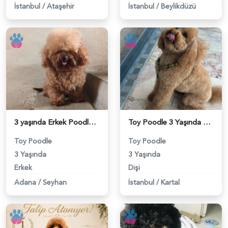
İstanbul
/
Ataşehir
İstanbul
/
Beylikdüzü
3 yaşında Erkek Poodle Eş Arıyor - 118984564
Toy Poodle 3 Yaşında Eş Arıyor Kızgınlıkta - 118984526
Toy Poodle
Toy Poodle
3 Yaşında
3 Yaşında
Erkek
Dişi
Adana
/
Seyhan
İstanbul
/
Kartal