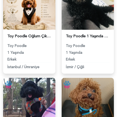
Toy Poodle Oğlum Çiko ya hanım arıyorum - 118984508
Toy Poodle 1 Yaşında Eş Arıyor - 118984487
Toy Poodle
Toy Poodle
1 Yaşında
1 Yaşında
Erkek
Erkek
İstanbul
/
Ümraniye
İzmir
/
Çiğli