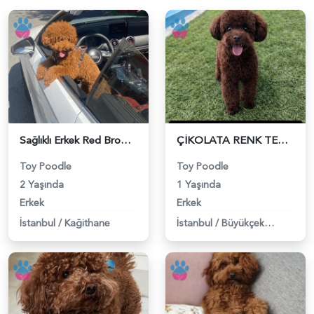
Sağlıklı Erkek Red Brown Poodle Eş Arıyor - 118984667
ÇİKOLATA RENK TEACUP OĞLUMA EŞ - 118984664
Toy Poodle
Toy Poodle
2 Yaşında
1 Yaşında
Erkek
Erkek
İstanbul
/
Kağithane
İstanbul
/
Büyükçekmece