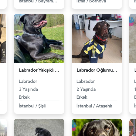
İstanbul
/
Bayrampaşa
İzmir
/
Bornova
18961651
Labrador Yakışıklı Karizmaya Eş Arıyoruz - 3121
Labrador Oğlumuz Tony&#8217;ye Eş Arıyoruz - 3378
Labrador
Labrador
3 Yaşında
2 Yaşında
Erkek
Erkek
İstanbul
/
Şişli
İstanbul
/
Ataşehir