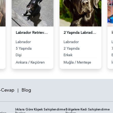
6414
Labrador Retriever Dişi Cinsi Köpeğime Eş Arıyorum - 7305
2 Yaşında Labrador Cinsi Oğluma Eş Arıyorum - 7936
Labrador
Labrador
5 Yaşında
2 Yaşında
Dişi
Erkek
Ankara
/
Keçiören
Muğla
/
Menteşe
-Cevap
Blog
|
Irklara Göre Köpek Sahiplendirme
Bölgelere Kedi Sahiplendirme