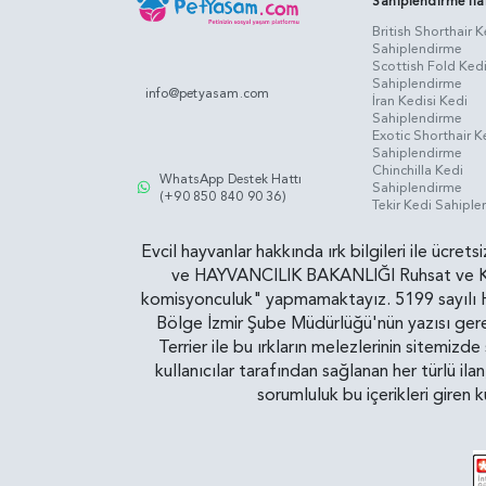
Sahiplendirme İla
British Shorthair K
Sahiplendirme
Scottish Fold Ked
Sahiplendirme
info@petyasam.com
İran Kedisi Kedi
Sahiplendirme
Exotic Shorthair K
Sahiplendirme
Chinchilla Kedi
WhatsApp Destek Hattı
Sahiplendirme
(+90 850 840 90 36)
Tekir Kedi Sahipl
Evcil hayvanlar hakkında ırk bilgileri ile ücret
ve HAYVANCILIK BAKANLIĞI Ruhsat ve Kontr
komisyonculuk" yapmamaktayız. 5199 sayılı Ha
Bölge İzmir Şube Müdürlüğü'nün yazısı gereğ
Terrier ile bu ırkların melezlerinin sitemizd
kullanıcılar tarafından sağlanan her türlü ila
sorumluluk bu içerikleri giren 