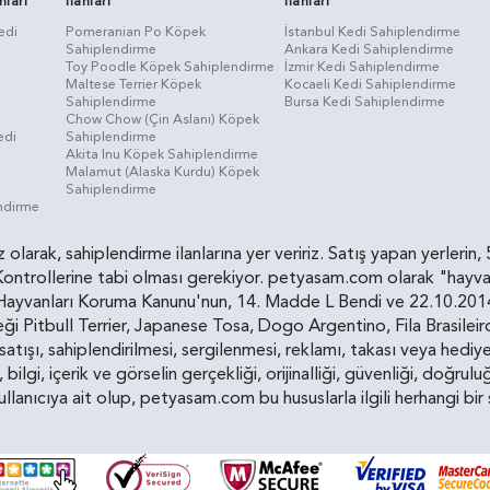
nları
İlanları
İlanları
edi
Pomeranian Po Köpek
İstanbul Kedi Sahiplendirme
Sahiplendirme
Ankara Kedi Sahiplendirme
i
Toy Poodle Köpek Sahiplendirme
İzmir Kedi Sahiplendirme
Maltese Terrier Köpek
Kocaeli Kedi Sahiplendirme
Sahiplendirme
Bursa Kedi Sahiplendirme
Chow Chow (Çin Aslanı) Köpek
edi
Sahiplendirme
Akita Inu Köpek Sahiplendirme
Malamut (Alaska Kurdu) Köpek
Sahiplendirme
endirme
siz olarak, sahiplendirme ilanlarına yer veririz. Satış yapan yerle
ollerine tabi olması gerekiyor. petyasam.com olarak "hayvan s
yvanları Koruma Kanunu'nun, 14. Madde L Bendi ve 22.10.2014 t
i Pitbull Terrier, Japanese Tosa, Dogo Argentino, Fila Brasilei
e satışı, sahiplendirilmesi, sergilenmesi, reklamı, takası veya he
n, bilgi, içerik ve görselin gerçekliği, orijinalliği, güvenliği, doğr
kullanıcıya ait olup, petyasam.com bu hususlarla ilgili herhangi 