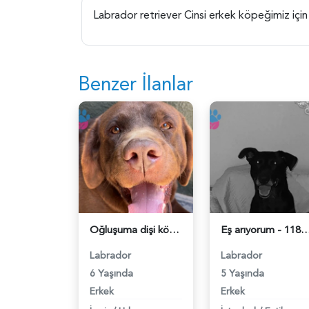
Labrador retriever Cinsi erkek köpeğimiz için d
Benzer İlanlar
Oğluşuma dişi köpek arıyorum - 118983017
Eş arıyorum - 1189
Labrador
Labrador
6 Yaşında
5 Yaşında
Erkek
Erkek