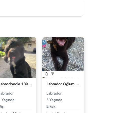
Labrodoodle 1 Yaşında Köpeğim Eş Arıyor - 118974609
Labrador Oğlum Max Eş Arıyor - 118968795
Labrador
Labrador
1 Yaşında
3 Yaşında
işi
Erkek