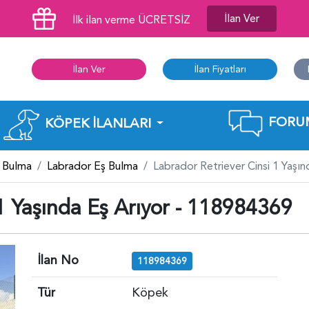
İlan Ver
İlk ilan verme ÜCRETSİZ
İlan Ver
İlan Fiyatları
FORU
KÖPEK İLANLARI
 Bulma
Labrador Eş Bulma
Labrador Retriever Cinsi 1 Yaşı
 1 Yaşında Eş Arıyor - 118984369
İlan No
118984369
Tür
Köpek