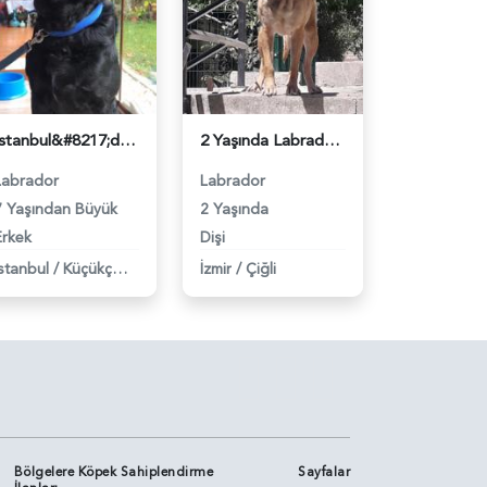
İstanbul&#8217;da Erkek Labradoruma Eş Arıyoruz - 7976
2 Yaşında Labrador Cinsi Kızımıza Safkan Eş Arıyoruz - 7978
Labrador
Labrador
7 Yaşından Büyük
2 Yaşında
Erkek
Dişi
İstanbul
/
Küçükçekmece
İzmir
/
Çiğli
Bölgelere Köpek Sahiplendirme
Sayfalar