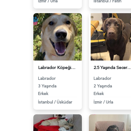
İzmir
/
Urla
İstanbul
/
Fatih
Labrador Köpeğim Pars İçin Eş Arıyor - 118965170
2.5 Yaşında Secereli Erkek Labrador Eş Arıyor - 1
Labrador
Labrador
3 Yaşında
2 Yaşında
Erkek
Erkek
İstanbul
/
Üsküdar
İzmir
/
Urla