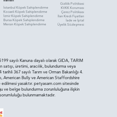
İlanları
Gizlilik Politikasi
İstanbul Köpek Sahiplendirme
KVKK Koruması
Kocaeli Köpek Sahiplendirme
Çerez Politikası
İzmir Köpek Sahiplendirme
İlan Kredi Fiyatları
Bursa Köpek Sahiplendirme
İade ve İptal
Mersin Köpek Sahiplendirme
Üyelik Sözleşmesi
rin, 5199 sayılı Kanuna dayalı olarak GIDA, TARIM
atışı, üretimi, aracılık, bulundurma veya
arihli 367 sayılı Tarım ve Orman Bakanlığı 4.
ro, American Bully ve American Staffordshire
diye edilmesi yasaktır. petyasam.com sitesinde
uluğu ve belge bulundurma zorunluluğuna ilişkin
bir sorumluluğu bulunmamaktadır.