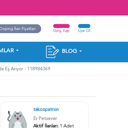
Doping İlan Fiyatları
Giriş Yap
Üye Ol
MLAR
BLOG
nda Eş Arıyor - 118984369
takozpatron
Er Petsever
Aktif İlanları:
1 Adet