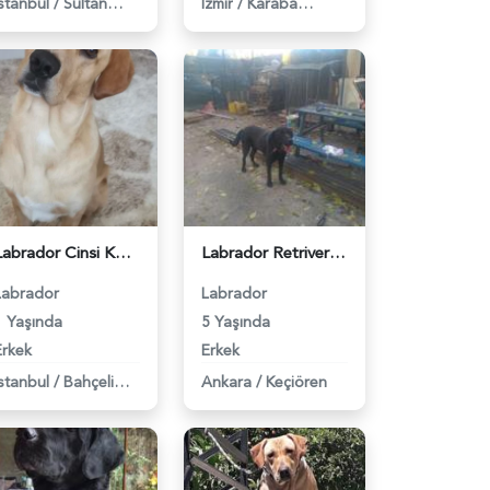
İstanbul
/
Sultanbeyli
İzmir
/
Karabağlar
Labrador Cinsi Köpeğime Gelin Adayı Arıyoruz - 5385
Labrador Retriver Oğlumuza Eş Arıyoruz - 5969
Labrador
Labrador
1 Yaşında
5 Yaşında
Erkek
Erkek
İstanbul
/
Bahçelievler
Ankara
/
Keçiören