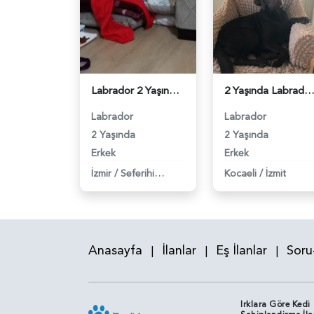
Labrador 2 Yaşında Oğlumuz Eş Arıyor - 6270
2 Yaşında Labrador Oğlumuza Eş Arıyoruz - 
Labrador
Labrador
2 Yaşında
2 Yaşında
Erkek
Erkek
İzmir
/
Seferihisar
Kocaeli
/
İzmit
Anasayfa
İlanlar
Eş İlanlar
Soru
|
|
|
Irklara Göre Kedi