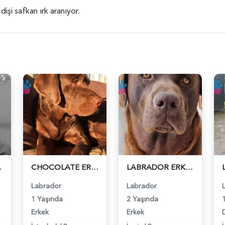
işi safkan ırk aranıyor.
79119
CHOCOLATE ERKEK LABRADOR - 118978802
LABRADOR ERKEK - 118976906
Labrador
Labrador
1 Yaşında
2 Yaşında
Erkek
Erkek
D