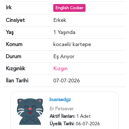
Irk
English Cocker
Cinsiyet
Erkek
Yaş
1 Yaşında
Konum
kocaeli
kartepe
/
Durum
Eş Arıyor
Kızgınlık
Kızgın
İlan Tarihi
07-07-2026
busraadgz
Er Petsever
Aktif İlanları:
1 Adet
Üyelik Tarihi:
06-07-2026