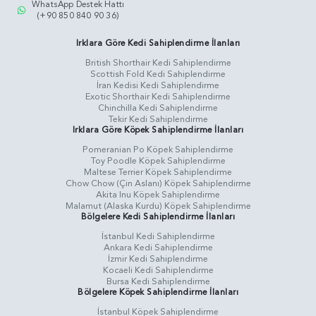
WhatsApp Destek Hattı
(+90 850 840 90 36)
Irklara Göre Kedi Sahiplendirme İlanları
British Shorthair Kedi Sahiplendirme
Scottish Fold Kedi Sahiplendirme
İran Kedisi Kedi Sahiplendirme
Exotic Shorthair Kedi Sahiplendirme
Chinchilla Kedi Sahiplendirme
Tekir Kedi Sahiplendirme
Irklara Göre Köpek Sahiplendirme İlanları
Pomeranian Po Köpek Sahiplendirme
Toy Poodle Köpek Sahiplendirme
Maltese Terrier Köpek Sahiplendirme
Chow Chow (Çin Aslanı) Köpek Sahiplendirme
Akita Inu Köpek Sahiplendirme
Malamut (Alaska Kurdu) Köpek Sahiplendirme
Bölgelere Kedi Sahiplendirme İlanları
İstanbul Kedi Sahiplendirme
Ankara Kedi Sahiplendirme
İzmir Kedi Sahiplendirme
Kocaeli Kedi Sahiplendirme
Bursa Kedi Sahiplendirme
Bölgelere Köpek Sahiplendirme İlanları
İstanbul Köpek Sahiplendirme