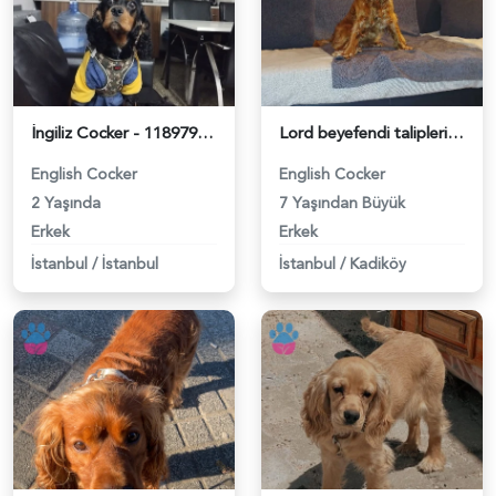
İngiliz Cocker - 118979785
Lord beyefendi taliplerini bekliyor... - 118979690
English Cocker
English Cocker
2 Yaşında
7 Yaşından Büyük
Erkek
Erkek
İstanbul
/
İstanbul
İstanbul
/
Kadiköy