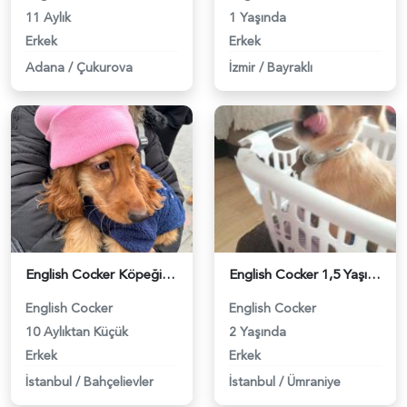
11 Aylık
1 Yaşında
Erkek
Erkek
Adana
/
Çukurova
İzmir
/
Bayraklı
English Cocker Köpeğime Eş Arıyorum - 1552
English Cocker 1,5 Yaşında Kızgınlığa Giriyor - 2548
English Cocker
English Cocker
10 Aylıktan Küçük
2 Yaşında
Erkek
Erkek
İstanbul
/
Bahçelievler
İstanbul
/
Ümraniye