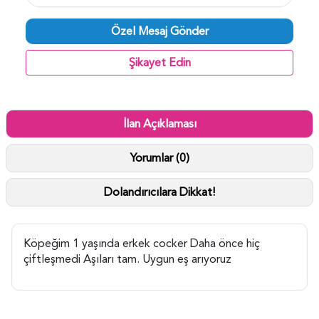
Özel Mesaj Gönder
Şikayet Edin
İlan Açıklaması
Yorumlar (0)
Dolandırıcılara Dikkat!
Köpeğim 1 yaşında erkek cocker Daha önce hiç
çiftleşmedi Aşıları tam. Uygun eş arıyoruz