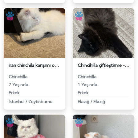
iran chinchila karışımı oğluma eş arıyoruz - 118980505
Chincihilla çiftleştirme - 118979816
Chinchilla
Chinchilla
7 Yaşında
1 Yaşında
Erkek
Erkek
İstanbul
/
Zeytinburnu
Elazığ
/
Elazığ