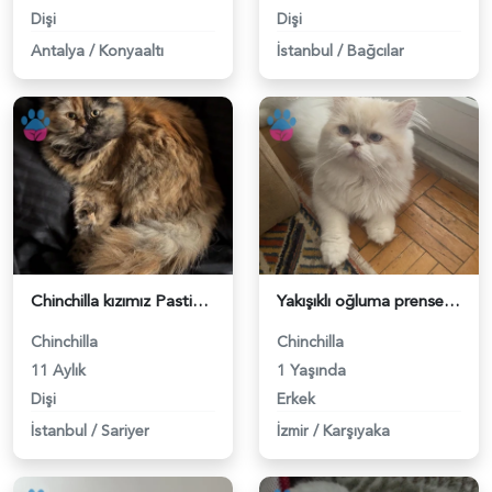
Dişi
Dişi
Antalya
/
Konyaaltı
İstanbul
/
Bağcılar
Chinchilla kızımız Pastis için kendi ırkından bir eş arıyoruz - 118982797
Yakışıklı oğluma prenses arıyorum - 118982720
Chinchilla
Chinchilla
11 Aylık
1 Yaşında
Dişi
Erkek
İstanbul
/
Sariyer
İzmir
/
Karşıyaka