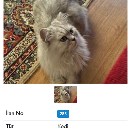
İlan No
283
Tür
Kedi