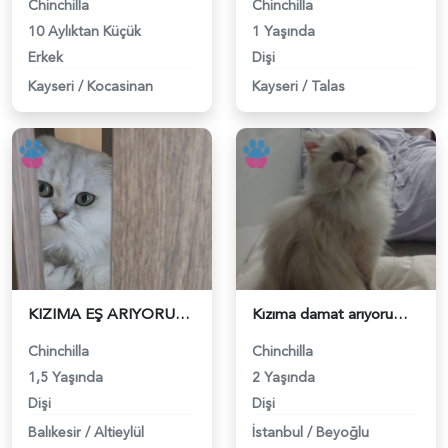
Chinchilla
Chinchilla
10 Aylıktan Küçük
1 Yaşında
Erkek
Dişi
Kayseri
/
Kocasinan
Kayseri
/
Talas
KIZIMA EŞ ARIYORUM - 118980893
Kızıma damat arıyorum - 118980516
Chinchilla
Chinchilla
1,5 Yaşında
2 Yaşında
Dişi
Dişi
Balıkesir
/
Altieylül
İstanbul
/
Beyoğlu