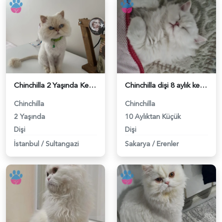
Chinchilla 2 Yaşında Kedim Eş Arıyor - 118982412
Chinchilla dişi 8 aylık kedim var. - 118982384
Chinchilla
Chinchilla
2 Yaşında
10 Aylıktan Küçük
Dişi
Dişi
İstanbul
/
Sultangazi
Sakarya
/
Erenler