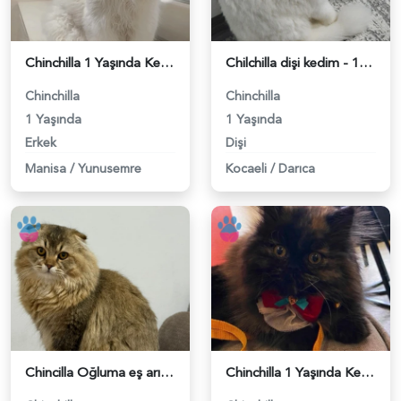
Chinchilla 1 Yaşında Kedim Eş Arıyor - 118982202
Chilchilla dişi kedim - 118981917
Chinchilla
Chinchilla
1 Yaşında
1 Yaşında
Erkek
Dişi
Manisa
/
Yunusemre
Kocaeli
/
Darıca
Chincilla Oğluma eş arıyorum - 118981792
Chinchilla 1 Yaşında Kedime Eş Arıyorum - 118981772