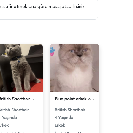
misafir etmek ona göre mesaj atabilirsiniz.
British Shorthair Ponçiğim Eş Arıyor - 118984654
Blue point erkek kedimize dişi eş arıyoruz - 118984655
British Shorthair
British Shorthair
1 Yaşında
4 Yaşında
Erkek
Erkek