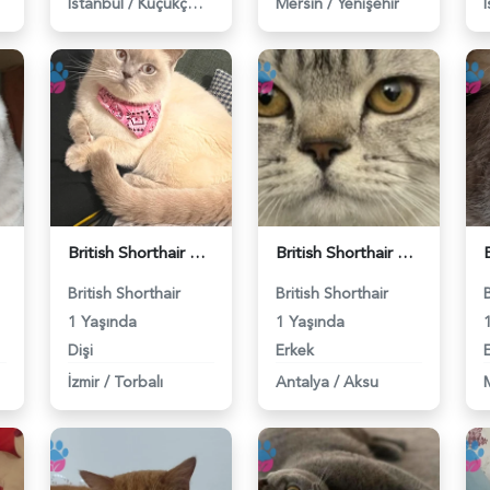
İstanbul
/
Küçükçekmece
Mersin
/
Yenişehir
British Shorthair Kedime Eş Arıyorum - 118984649
British Shorthair Damadımıza Gelin Arıyoruz - 118984627
British Shorthair
British Shorthair
1 Yaşında
1 Yaşında
Dişi
Erkek
İzmir
/
Torbalı
Antalya
/
Aksu