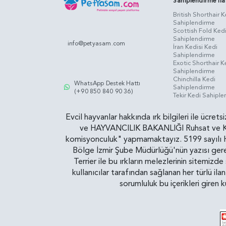
Sahiplendirme İla
British Shorthair K
Sahiplendirme
Scottish Fold Ked
Sahiplendirme
info@petyasam.com
İran Kedisi Kedi
Sahiplendirme
Exotic Shorthair K
Sahiplendirme
Chinchilla Kedi
WhatsApp Destek Hattı
Sahiplendirme
(+90 850 840 90 36)
Tekir Kedi Sahipl
Evcil hayvanlar hakkında ırk bilgileri ile ücret
ve HAYVANCILIK BAKANLIĞI Ruhsat ve Kontr
komisyonculuk" yapmamaktayız. 5199 sayılı Ha
Bölge İzmir Şube Müdürlüğü'nün yazısı gereğ
Terrier ile bu ırkların melezlerinin sitemizd
kullanıcılar tarafından sağlanan her türlü ila
sorumluluk bu içerikleri giren 