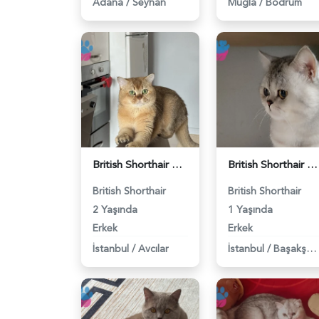
Adana
/
Seyhan
Muğla
/
Bodrum
British Shorthair Erkek Kızgınlıkta - 118984651
British Shorthair Duma Eş Arıyorum - 118984650
British Shorthair
British Shorthair
2 Yaşında
1 Yaşında
Erkek
Erkek
İstanbul
/
Avcılar
İstanbul
/
Başakşehir