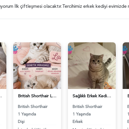
ıyorum İlk çiftleşmesi olacaktır.Tercihimiz erkek kediyi evimizde 
ş Arıyor - 118984662
British Shorthair Lady kociş arıyor - 118984656
Sağlıklı Erkek Kedi Bobi’ye Eş Aranıyor - 118984657
British Shorthair
British Shorthair
1 Yaşında
1 Yaşında
Dişi
Erkek