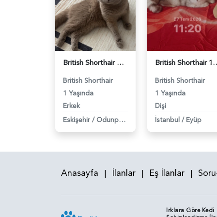
British Shorthair Oğlumuza eş arıyoruz - 118984638
British Shorthair 11 Aylık Kızım
British Shorthair
British Shorthair
1 Yaşında
1 Yaşında
Erkek
Dişi
Eskişehir
/
Odunpazarı
İstanbul
/
Eyüp
Anasayfa
İlanlar
Eş İlanlar
Soru
|
|
|
Irklara Göre Kedi