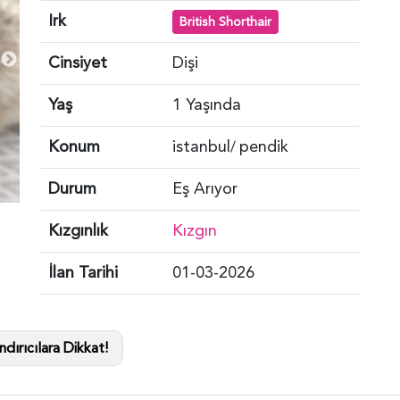
Irk
British Shorthair
Cinsiyet
Dişi
Yaş
1 Yaşında
Konum
istanbul
pendik
/
Durum
Eş Arıyor
Kızgınlık
Kızgın
İlan Tarihi
01-03-2026
dırıcılara Dikkat!