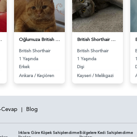
 Eş Arıyor - 118984640
Oğlumuza British güzel dişi arıyoruz - 118984620
British Shorthair Kızım Mila'ya eş arıyorum - 118984614
British Shorthair
British Shorthair
1 Yaşında
1 Yaşında
Erkek
Dişi
D
Ankara
/
Keçiören
Kayseri
/
Melikgazi
-Cevap
Blog
|
Irklara Göre Köpek Sahiplendirme
Bölgelere Kedi Sahiplendirme