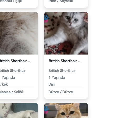
İstanbul
/
Şişli
İzmir
/
Bayraklı
British Shorthair Kedimize eş arıyoruz - 118984628
British Shorthair Güzel kızımıza eş arıyoruz - 118984633
British Shorthair
British Shorthair
1 Yaşında
1 Yaşında
Erkek
Dişi
Manisa
/
Salihli
Düzce
/
Düzce