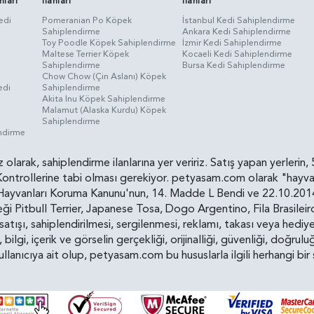
nları
İlanları
İlanları
edi
Pomeranian Po Köpek
İstanbul Kedi Sahiplendirme
Sahiplendirme
Ankara Kedi Sahiplendirme
i
Toy Poodle Köpek Sahiplendirme
İzmir Kedi Sahiplendirme
Maltese Terrier Köpek
Kocaeli Kedi Sahiplendirme
Sahiplendirme
Bursa Kedi Sahiplendirme
Chow Chow (Çin Aslanı) Köpek
edi
Sahiplendirme
Akita Inu Köpek Sahiplendirme
Malamut (Alaska Kurdu) Köpek
Sahiplendirme
endirme
siz olarak, sahiplendirme ilanlarına yer veririz. Satış yapan yerle
ollerine tabi olması gerekiyor. petyasam.com olarak "hayvan s
yvanları Koruma Kanunu'nun, 14. Madde L Bendi ve 22.10.2014 t
i Pitbull Terrier, Japanese Tosa, Dogo Argentino, Fila Brasilei
e satışı, sahiplendirilmesi, sergilenmesi, reklamı, takası veya he
n, bilgi, içerik ve görselin gerçekliği, orijinalliği, güvenliği, doğr
kullanıcıya ait olup, petyasam.com bu hususlarla ilgili herhangi 