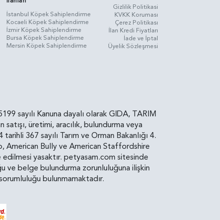
İlanları
Gizlilik Politikasi
İstanbul Köpek Sahiplendirme
KVKK Koruması
Kocaeli Köpek Sahiplendirme
Çerez Politikası
İzmir Köpek Sahiplendirme
İlan Kredi Fiyatları
Bursa Köpek Sahiplendirme
İade ve İptal
Mersin Köpek Sahiplendirme
Üyelik Sözleşmesi
rin, 5199 sayılı Kanuna dayalı olarak GIDA, TARIM
atışı, üretimi, aracılık, bulundurma veya
arihli 367 sayılı Tarım ve Orman Bakanlığı 4.
ro, American Bully ve American Staffordshire
diye edilmesi yasaktır. petyasam.com sitesinde
uluğu ve belge bulundurma zorunluluğuna ilişkin
bir sorumluluğu bulunmamaktadır.