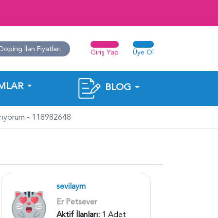
Doping İlan Fiyatları
Giriş Yap
Üye Ol
MLAR
BLOG
 Arıyorum - 118982648
sevilaym
Er Petsever
Aktif İlanları:
1 Adet