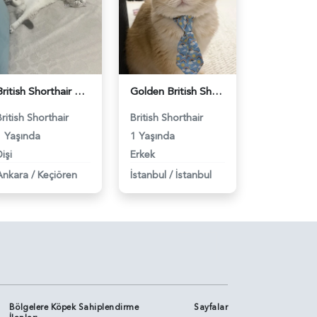
British Shorthair Dişi Kedim Eş Arıyor - 118984618
Golden British Shorthair 1 Yaşında Eş Arıyor - 118984604
British Shorthair
British Shorthair
1 Yaşında
1 Yaşında
işi
Erkek
Ankara
/
Keçiören
İstanbul
/
İstanbul
Bölgelere Köpek Sahiplendirme
Sayfalar