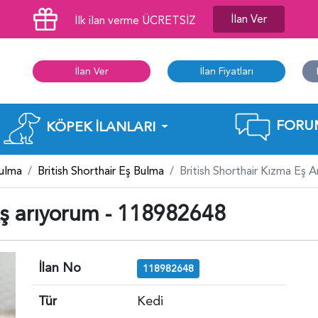
İlan Ver
İlk ilan verme ÜCRETSİZ
İlan Ver
İlan Fiyatları
FORU
KÖPEK İLANLARI
Bulma
British Shorthair Eş Bulma
British Shorthair Kızma Eş
Eş arıyorum - 118982648
İlan No
118982648
Tür
Kedi