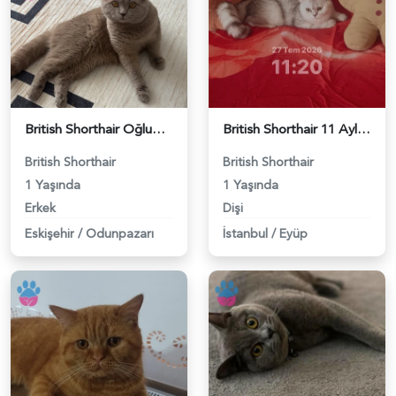
British Shorthair Oğlumuza eş arıyoruz - 118984638
British Shorthair 11 Aylık Kızım Eş Arıyor - 118984640
British Shorthair
British Shorthair
1 Yaşında
1 Yaşında
Erkek
Dişi
Eskişehir
/
Odunpazarı
İstanbul
/
Eyüp