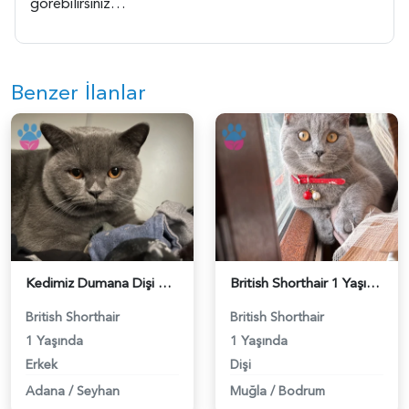
gorebilirsiniz…
Benzer İlanlar
Kedimiz Dumana Dişi Eş arıyoruz - 118984658
British Shorthair 1 Yaşında Eş Arıyor - 118984662
British Shorthair
British Shorthair
1 Yaşında
1 Yaşında
Erkek
Dişi
Adana
/
Seyhan
Muğla
/
Bodrum