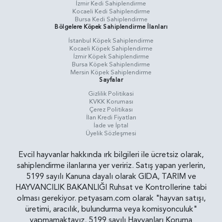
İzmir Kedi Sahiplendirme
Kocaeli Kedi Sahiplendirme
Bursa Kedi Sahiplendirme
Bölgelere Köpek Sahiplendirme İlanları
İstanbul Köpek Sahiplendirme
Kocaeli Köpek Sahiplendirme
İzmir Köpek Sahiplendirme
Bursa Köpek Sahiplendirme
Mersin Köpek Sahiplendirme
Sayfalar
Gizlilik Politikasi
KVKK Koruması
Çerez Politikası
İlan Kredi Fiyatları
İade ve İptal
Üyelik Sözleşmesi
Evcil hayvanlar hakkında ırk bilgileri ile ücretsiz olarak,
sahiplendirme ilanlarına yer veririz. Satış yapan yerlerin,
5199 sayılı Kanuna dayalı olarak GIDA, TARIM ve
HAYVANCILIK BAKANLIĞI Ruhsat ve Kontrollerine tabi
olması gerekiyor. petyasam.com olarak "hayvan satışı,
üretimi, aracılık, bulundurma veya komisyonculuk"
yapmamaktayız. 5199 sayılı Hayvanları Koruma