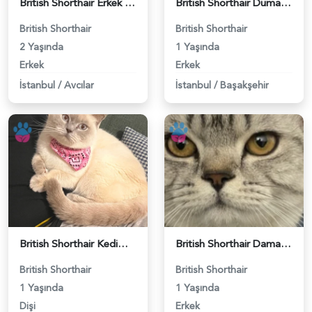
British Shorthair Erkek Kızgınlıkta - 118984651
British Shorthair Duma Eş Arıyorum - 118984650
British Shorthair
British Shorthair
2 Yaşında
1 Yaşında
Erkek
Erkek
İstanbul
/
Avcılar
İstanbul
/
Başakşehir
British Shorthair Kedime Eş Arıyorum - 118984649
British Shorthair Damadımıza Gelin Arıyoruz - 118984627
British Shorthair
British Shorthair
1 Yaşında
1 Yaşında
Dişi
Erkek