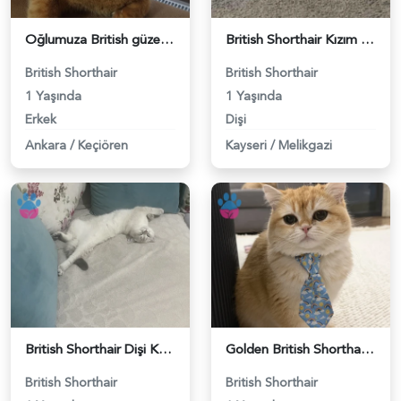
Oğlumuza British güzel dişi arıyoruz - 118984620
British Shorthair Kızım Mila'ya eş arıyorum - 118984614
British Shorthair
British Shorthair
1 Yaşında
1 Yaşında
Erkek
Dişi
Ankara
/
Keçiören
Kayseri
/
Melikgazi
British Shorthair Dişi Kedim Eş Arıyor - 118984618
Golden British Shorthair 1 Yaşında Eş Arıyor - 118984604
British Shorthair
British Shorthair