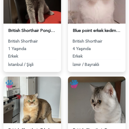
British Shorthair Ponçiğim Eş Arıyor - 118984654
Blue point erkek kedimize dişi eş arıyoruz - 118984655
British Shorthair
British Shorthair
1 Yaşında
4 Yaşında
Erkek
Erkek
İstanbul
/
Şişli
İzmir
/
Bayraklı