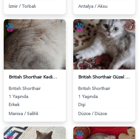
İzmir
/
Torbalı
Antalya
/
Aksu
British Shorthair Kedimize eş arıyoruz - 118984628
British Shorthair Güzel kızımıza eş arıyoruz - 118984633
British Shorthair
British Shorthair
1 Yaşında
1 Yaşında
Erkek
Dişi
Manisa
/
Salihli
Düzce
/
Düzce