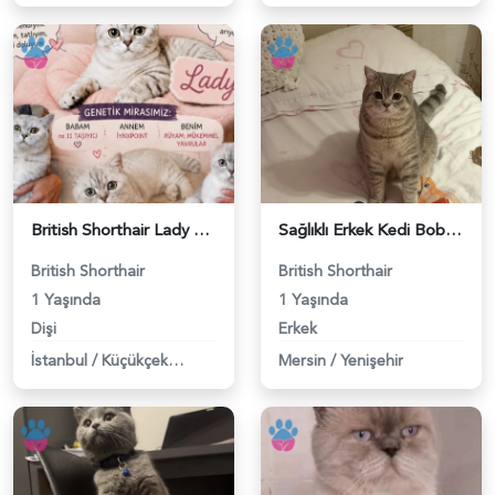
British Shorthair Lady kociş arıyor - 118984656
Sağlıklı Erkek Kedi Bobi’ye Eş Aranıyor - 118984657
British Shorthair
British Shorthair
1 Yaşında
1 Yaşında
Dişi
Erkek
İstanbul
/
Küçükçekmece
Mersin
/
Yenişehir