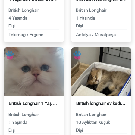
British Longhair
British Longhair
4 Yaşında
1 Yaşında
Dişi
Dişi
Tekirdağ
/
Ergene
Antalya
/
Muratpaşa
British Longhair 1 Yaşında Kedim Eş Arıyor - 118984348
British longhair ev kedisi - 118984334
British Longhair
British Longhair
1 Yaşında
10 Aylıktan Küçük
Dişi
Dişi