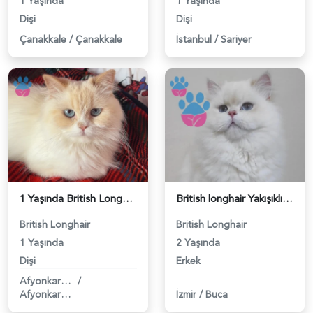
1 Yaşında
1 Yaşında
Dişi
Dişi
Çanakkale
/
Çanakkale
İstanbul
/
Sariyer
1 Yaşında British Longhair Kızıma Eş Arıyoruz - 118984559
British longhair Yakışıklı Asil Safkan Beyaz oğlum - 118984551
British Longhair
British Longhair
1 Yaşında
2 Yaşında
Dişi
Erkek
Afyonkarahisar
/
Afyonkarahisar
İzmir
/
Buca