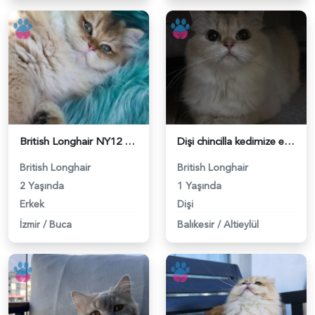
British Longhair NY12 Kodlu Yavru Eş Arıyor - 118984552
Dişi chincilla kedimize eş arıyoruz - 118984482
British Longhair
British Longhair
2 Yaşında
1 Yaşında
Erkek
Dişi
İzmir
/
Buca
Balıkesir
/
Altieylül