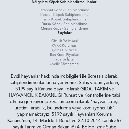
Bölgelere Köpek Sahiplendirme İlanları
İstanbul Köpek Sahiplendirme
Kocaeli Köpek Sahiplendirme
İzmir Köpek Sahiplendirme
Bursa Köpek Sahiplendirme
Mersin Köpek Sahiplendirme
Sayfalar
Gizlilik Politikasi
KVKK Koruması
Çerez Politikası
İlan Kredi Fiyatları
İade ve İptal
Üyelik Sözleşmesi
Evcil hayvanlar hakkında ırk bilgileri ile ücretsiz olarak,
sahiplendirme ilanlarına yer veririz. Satış yapan yerlerin,
5199 sayılı Kanuna dayalı olarak GIDA, TARIM ve
HAYVANCILIK BAKANLIĞI Ruhsat ve Kontrollerine tabi
olması gerekiyor. petyasam.com olarak "hayvan satışı,
üretimi, aracılık, bulundurma veya komisyonculuk"
yapmamaktayız. 5199 sayılı Hayvanları Koruma
Kanunu'nun, 14. Madde L Bendi ve 22.10.2014 tarihli 367
sayılı Tarım ve Orman Bakanlığı 4. Bölge İzmir Şube