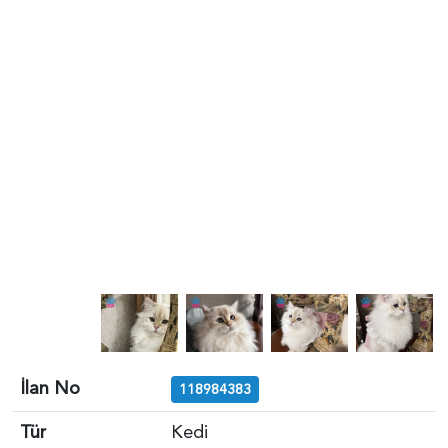
İlan No
118984383
Tür
Kedi