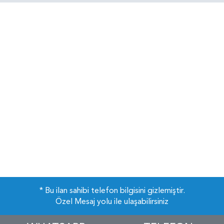
* Bu ilan sahibi telefon bilgisini gizlemiştir.
Özel Mesaj yolu ile ulaşabilirsiniz
Çerezler
Sitemizi kullandığınız sürece çerez politikasını kabul etmiş