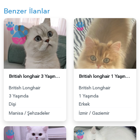
Benzer İlanlar
British longhair 3 Yaşında Eş Arıyor - 118984696
British longhair 1 Yaşında Eş Arıyor - 118984672
British Longhair
British Longhair
3 Yaşında
1 Yaşında
Dişi
Erkek
Manisa
/
Şehzadeler
İzmir
/
Gaziemir