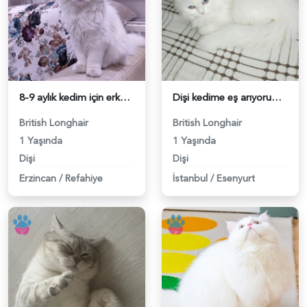
8-9 aylık kedim için erkek aynı cins kedi arıyoruz - 118984615
Dişi kedime eş arıyorum Esenyurt ve civarı tercihimizdir - 118984616
British Longhair
British Longhair
1 Yaşında
1 Yaşında
Dişi
Dişi
Erzincan
/
Refahiye
İstanbul
/
Esenyurt