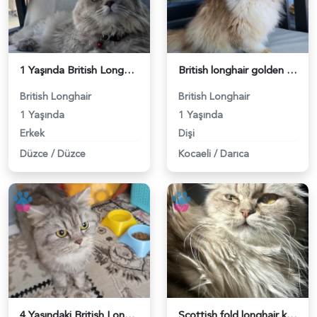
1 Yaşında British Longhair Oğluma eş arıyorum - 118984398
British longhair golden ny12 Scrli dişi - 118984381
British Longhair
British Longhair
1 Yaşında
1 Yaşında
Erkek
Dişi
Düzce
/
Düzce
Kocaeli
/
Darıca
4 Yaşındaki British Longhair Kedim Eş Arıyor - 118984350
Scottish fold longhair kızıma eş arıyorum - 118984351