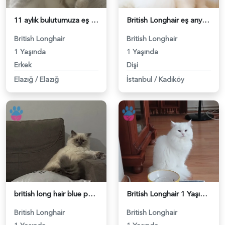
11 aylık bulutumuza eş arıyoruz - 118984619
British Longhair eş arıyoruz - 118984588
British Longhair
British Longhair
1 Yaşında
1 Yaşında
Erkek
Dişi
Elazığ
/
Elazığ
İstanbul
/
Kadiköy
british long hair blue point eş arıyoruz - 118984568
British Longhair 1 Yaşında Dişi Kızgınlıkta - 118984561
British Longhair
British Longhair