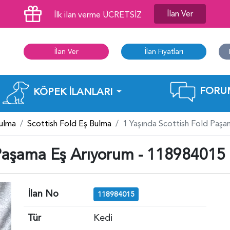
İlan Ver
İlk ilan verme ÜCRETSİZ
İlan Ver
İlan Fiyatları
FORU
KÖPEK İLANLARI
Bulma
Scottish Fold Eş Bulma
1 Yaşında Scottish Fold Paş
 Paşama Eş Arıyorum - 118984015
İlan No
118984015
Tür
Kedi