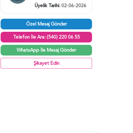
Üyelik Tarihi:
02-06-2026
Özel Mesaj Gönder
Telefon İle Ara: (540) 220 06 55
WhatsApp İle Mesaj Gönder
Şikayet Edin