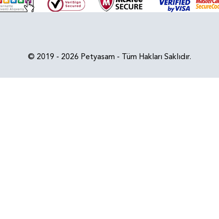
© 2019 - 2026 Petyasam - Tüm Hakları Saklıdır.