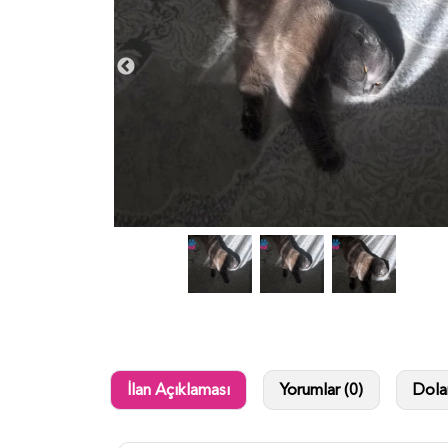
İlan Açıklaması
Yorumlar (0)
Dolan