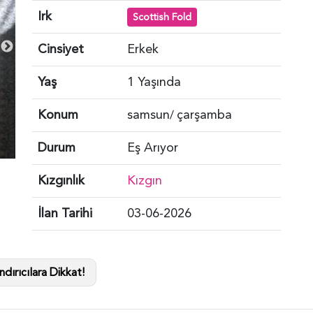
Irk
Scottish Fold
Cinsiyet
Erkek
Yaş
1 Yaşında
Konum
samsun
çarşamba
/
Durum
Eş Arıyor
Kızgınlık
Kızgın
İlan Tarihi
03-06-2026
dırıcılara Dikkat!