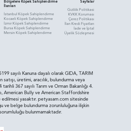
Bölgelere Köpek Sahiplendirme
Sayfalar
İlanları
Gizlilik Politikasi
İstanbul Köpek Sahiplendirme
KVKK Koruması
Kocaeli Köpek Sahiplendirme
Çerez Politikası
İzmir Köpek Sahiplendirme
İlan Kredi Fiyatları
Bursa Köpek Sahiplendirme
İade ve İptal
Mersin Köpek Sahiplendirme
Üyelik Sözleşmesi
rin, 5199 sayılı Kanuna dayalı olarak GIDA, TARIM
atışı, üretimi, aracılık, bulundurma veya
arihli 367 sayılı Tarım ve Orman Bakanlığı 4.
ro, American Bully ve American Staffordshire
diye edilmesi yasaktır. petyasam.com sitesinde
uluğu ve belge bulundurma zorunluluğuna ilişkin
bir sorumluluğu bulunmamaktadır.