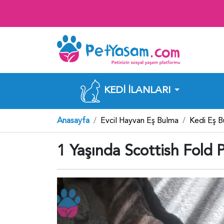
KEDI İLANLARI
Anasayfa
Evcil Hayvan Eş Bulma
Kedi Eş 
1 Yaşında Scottish Fold