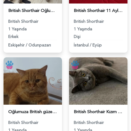
British Shorthair Oğlumuza eş arıyoruz - 118984638
British Shorthair 11 Aylık Kızım Eş Arıyor - 118984640
British Shorthair
British Shorthair
1 Yaşında
1 Yaşında
Erkek
Dişi
Eskişehir
/
Odunpazarı
İstanbul
/
Eyüp
Oğlumuza British güzel dişi arıyoruz - 118984620
British Shorthair Kızım Mila'ya eş arıyorum - 118984614
British Shorthair
British Shorthair
1 Yaşında
1 Yaşında