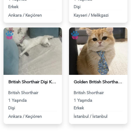
Erkek
Dişi
Ankara
/
Keçiören
Kayseri
/
Melikgazi
British Shorthair Dişi Kedim Eş Arıyor - 118984618
Golden British Shorthair 1 Yaşında Eş Arıyor - 118984604
British Shorthair
British Shorthair
1 Yaşında
1 Yaşında
Dişi
Erkek
Ankara
/
Keçiören
İstanbul
/
İstanbul