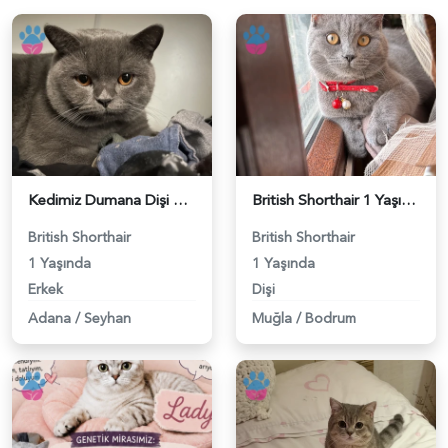
Kedimiz Dumana Dişi Eş arıyoruz - 118984658
British Shorthair 1 Yaşında Eş Arıyor - 118984662
British Shorthair
British Shorthair
1 Yaşında
1 Yaşında
Erkek
Dişi
Adana
/
Seyhan
Muğla
/
Bodrum