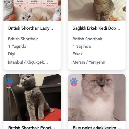
British Shorthair Lady kociş arıyor - 118984656
Sağlıklı Erkek Kedi Bobi’ye Eş Aranıyor - 118984657
British Shorthair
British Shorthair
1 Yaşında
1 Yaşında
Dişi
Erkek
İstanbul
/
Küçükçekmece
Mersin
/
Yenişehir
British Shorthair Ponçiğim Eş Arıyor - 118984654
Blue point erkek kedimize dişi eş arıyoruz - 118984655