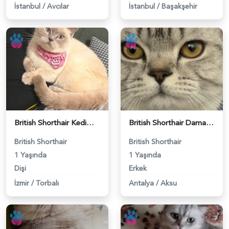
İstanbul
/
Avcılar
İstanbul
/
Başakşehir
British Shorthair Kedime Eş Arıyorum - 118984649
British Shorthair Damadımıza Gelin Arıyoruz - 118984627
British Shorthair
British Shorthair
1 Yaşında
1 Yaşında
Dişi
Erkek
İzmir
/
Torbalı
Antalya
/
Aksu