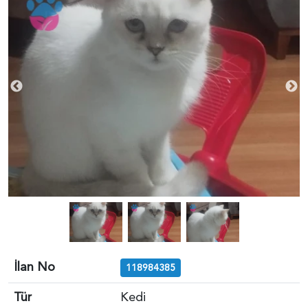
İlan No
118984385
Tür
Kedi