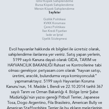
İzmir Köpek Sahiplendirme
Bursa Köpek Sahiplendirme
Mersin Köpek Sahiplendirme
Sayfalar
Gizlilik Politikasi
KVKK Koruması
Çerez Politikası
İlan Kredi Fiyatları
İade ve İptal
Üyelik Sözleşmesi
Evcil hayvanlar hakkında ırk bilgileri ile ücretsiz olarak,
sahiplendirme ilanlarına yer veririz. Satış yapan yerlerin,
5199 sayılı Kanuna dayalı olarak GIDA, TARIM ve
HAYVANCILIK BAKANLIĞI Ruhsat ve Kontrollerine tabi
olması gerekiyor. petyasam.com olarak "hayvan satışı,
üretimi, aracılık, bulundurma veya komisyonculuk"
yapmamaktayız. 5199 sayılı Hayvanları Koruma
Kanunu'nun, 14. Madde L Bendi ve 22.10.2014 tarihli 367
sayılı Tarım ve Orman Bakanlığı 4. Bölge İzmir Şube
Müdürlüğü'nün yazısı gereği Pitbull Terrier, Japanese
Tosa, Dogo Argentino, Fila Brasileiro, American Bully ve
American Staffordshire Terrier ile bu ırkların melezlerinin