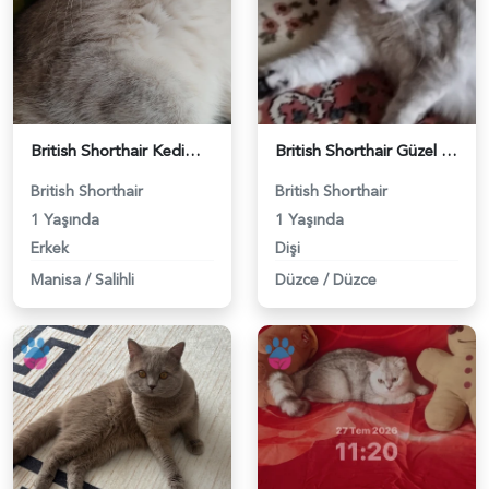
British Shorthair Kedimize eş arıyoruz - 118984628
British Shorthair Güzel kızımıza eş arıyoruz - 118984633
British Shorthair
British Shorthair
1 Yaşında
1 Yaşında
Erkek
Dişi
Manisa
/
Salihli
Düzce
/
Düzce