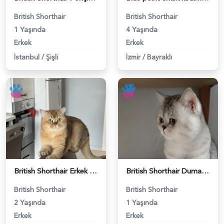
British Shorthair
British Shorthair
1 Yaşında
4 Yaşında
Erkek
Erkek
İstanbul
/
Şişli
İzmir
/
Bayraklı
British Shorthair Erkek Kızgınlıkta - 118984651
British Shorthair Duma Eş Arıyorum - 118984650
British Shorthair
British Shorthair
2 Yaşında
1 Yaşında
Erkek
Erkek